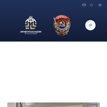
Главная
Новости и Мероприятия
В рамках Цикла мероприятий профориентационной
направленности для обучающихся кадетских классов «Вузы
— кадетам Москвы» состоялась Деловая игра
«Международное сотрудничество: Россия и СНГ».