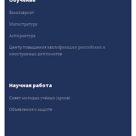
Обучение
Бакалавриат
Магистратура
Аспирантура
Центр повышения квалификации российских и
иностранных дипломатов
Научная работа
Совет молодых учёных (архив)
Объявления о защите