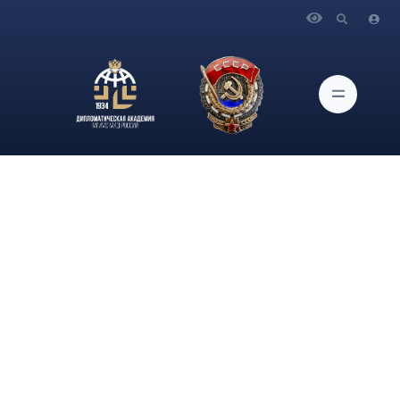
Главная
Новости и Мероприятия
Выступление и ответы на вопросы СМИ Министра
иностранных дел Российской Федерации С.В.Лаврова в ходе
совместной пресс-конференции с Министром иностранных
дел Султаната Оман Б.Аль-Бусаиди и Генеральным
секретарем ССАГПЗ Дж.Аль-Будейви