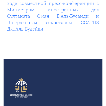
ходе совместной пресс-конференции с
Министром иностранных дел
Султаната Оман Б.Аль-Бусаиди и
Генеральным секретарем ССАГПЗ
Дж.Аль-Будейви