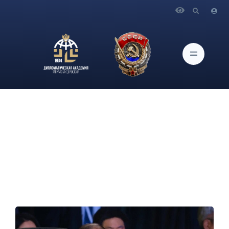
Главная
Новости и Мероприятия
Выступление Министра иностранных дел Российской
Федерации С.В.Лаврова на СМИД «Группы двадцати» на
тему «Глобальная геополитическая ситуация», Йоханнесбург