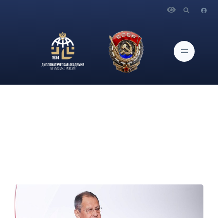
Главная
Новости и Мероприятия
Выступление Министра иностранных дел Российской
Федерации С.В.Лаврова на XVI Ассамблее Русского мира