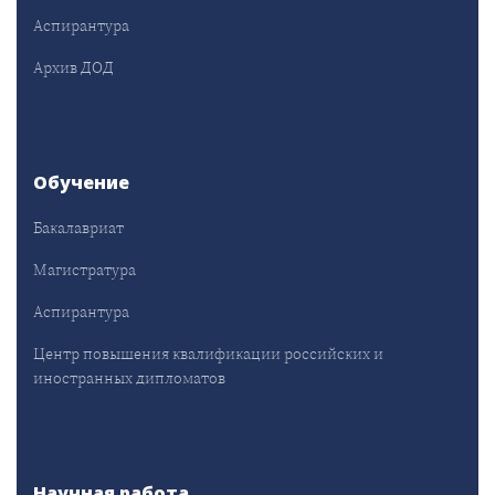
Аспирантура
Архив ДОД
Обучение
Бакалавриат
Магистратура
Аспирантура
Центр повышения квалификации российских и
иностранных дипломатов
Научная работа