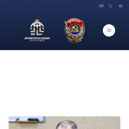
Главная
Новости и Мероприятия
Выступление Министра иностранных дел Российской
Федерации С.В.Лаврова в ходе посещения 201-й российской
военной базы, Душанбе