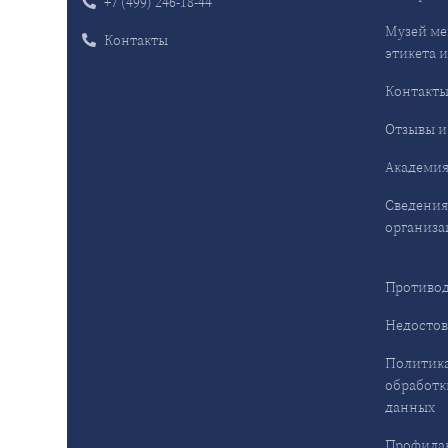
+7 (499) 246-18-44
Музей ме
Контакты
этикета и
Контакт
Отзывы и
Академия
Сведения
организа
Противод
Недостов
Политика
обработк
данных
Профила