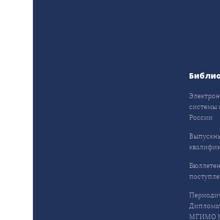
Библи
Электрон
системы 
России
Выпускн
квалифи
Бюллетен
поступл
Периодич
Дипломат
МГИМО М