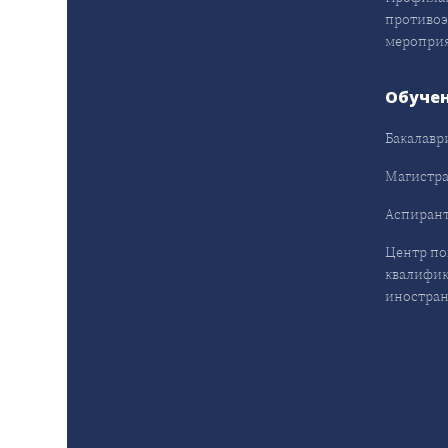
противо
меропри
Обуче
Бакалавр
Магистра
Аспирант
Центр п
квалифик
иностран