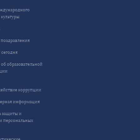
ждународного
 культуры
ы
 поздравления
 сегодня
 об образовательной
ции
ействие коррупции
ерная информация
 защиты и
и персональных
ктические