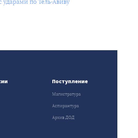
 ударами по Тель-Авиву
сии
Поступление
Магистратура
Аспирантура
Архив ДОД