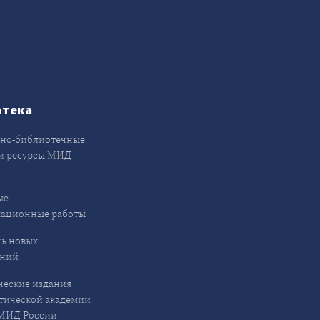
отека
но-библиотечные
и ресурсы МИД
ые
кационные работы
ь новых
ений
еские издания
ической академии
ИД России