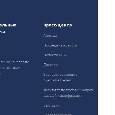
альные
Пресс-Центр
ты
Анонсы
ы
Последние новости
Новости МИД
льный диалог по
Доклады
льственным
м
Экспертное мнение
преподавателей
Факультет подготовки кадров
высшей квалификации
Выставки