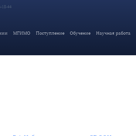
6-18-44
представителя В.А.Небензи на заседании СБ ООН в связи с уда
мии
МГИМО
Поступление
Обучение
Научная работа