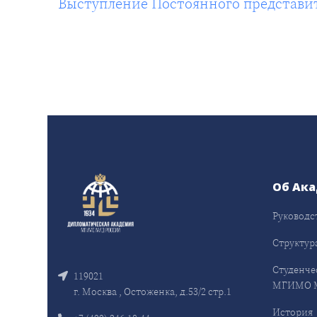
Выступление Постоянного представите
Об Ак
Руководс
Структур
Студенче
119021
МГИМО 
г. Москва , Остоженка, д.53/2 стр.1
История