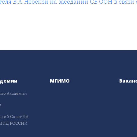
ля В.А.Небензи на заседании СБ ООН в связи с
адемии
МГИМО
Вакан
тво Академии
а
ский Совет ДА
МИД РОССИИ