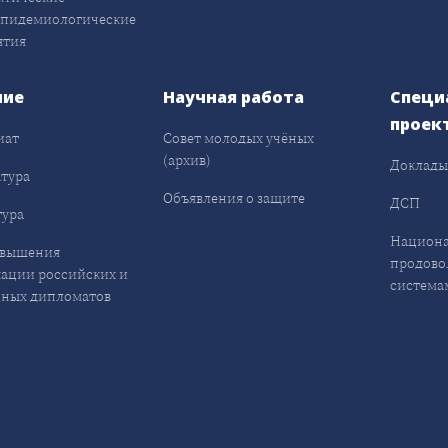
эпидемиологические
ятия
ние
Научная работа
Специ
проек
иат
Совет молодых учёных
(архив)
Доклад
тура
Объявления о защите
ДСП
ура
Национа
овышения
продово
ации российских и
система
ных дипломатов