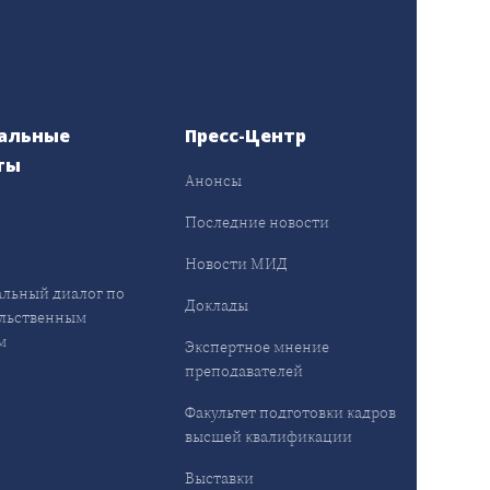
альные
Пресс-Центр
ты
Анонсы
ы
Последние новости
Новости МИД
льный диалог по
Доклады
льственным
м
Экспертное мнение
преподавателей
Факультет подготовки кадров
высшей квалификации
Выставки