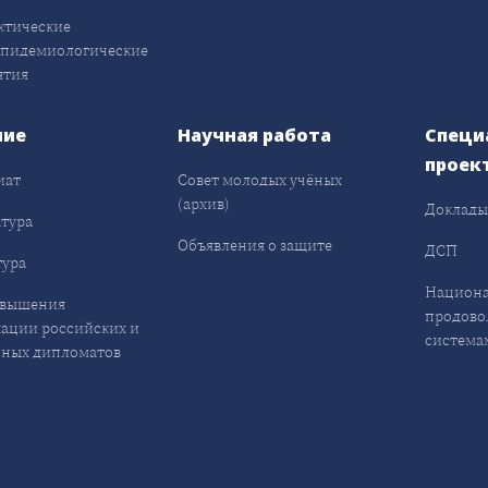
ктические
эпидемиологические
ятия
ние
Научная работа
Специ
проек
иат
Совет молодых учёных
(архив)
Доклад
тура
Объявления о защите
ДСП
ура
Национа
овышения
продово
ации российских и
система
ных дипломатов