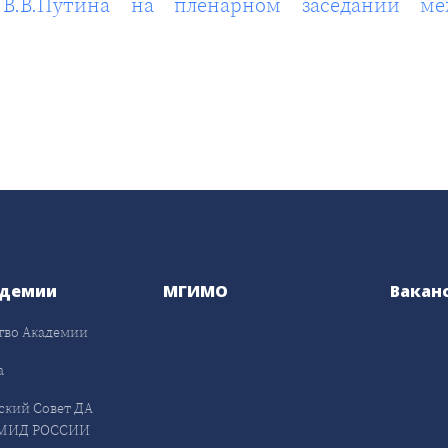
В.В.Путина на пленарном заседании ме
адемии
МГИМО
Вакан
тво Академии
а
ский Совет ДА
МИД РОССИИ