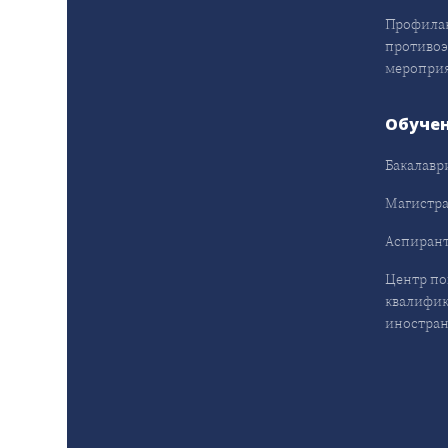
Профила
противо
меропри
Обуче
Бакалавр
Магистра
Аспирант
Центр п
квалифик
иностран