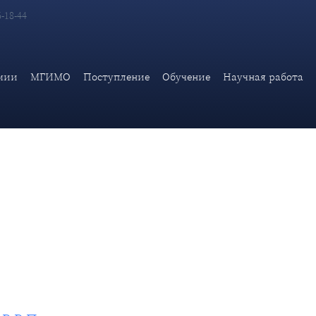
6-18-44
оссии В.В.Путина на пленарном заседании международного фор
мии
МГИМО
Поступление
Обучение
Научная работа