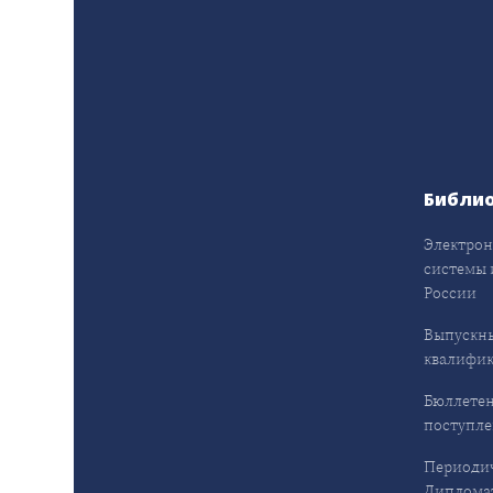
Библи
Электрон
системы 
России
Выпускн
квалифи
Бюллетен
поступл
Периодич
Дипломат