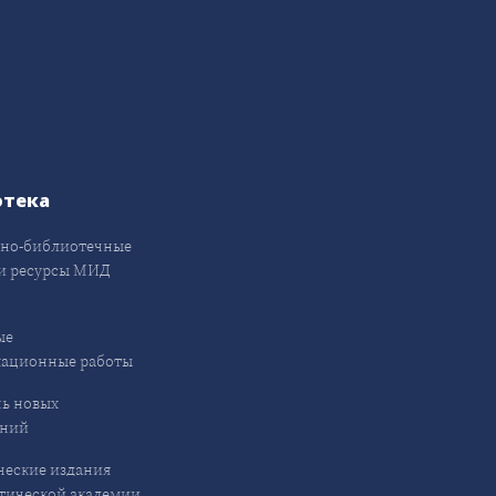
отека
но-библиотечные
и ресурсы МИД
ые
кационные работы
ь новых
ений
еские издания
ической академии