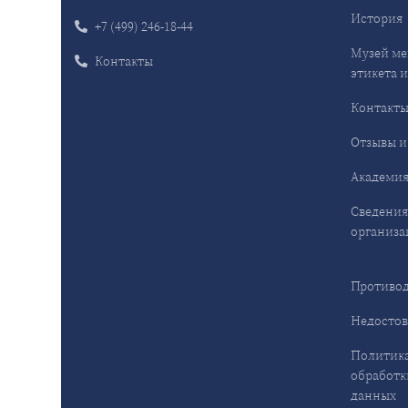
История
+7 (499) 246-18-44
Музей ме
Контакты
этикета и
Контакт
Отзывы и
Академия
Сведения
организа
Противод
Недостов
Политика
обработк
данных