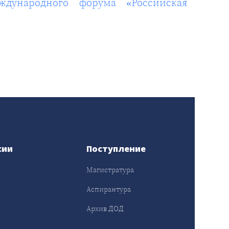
ждународного форума «Российская
сии
Поступление
Магистратура
Аспирантура
Архив ДОД