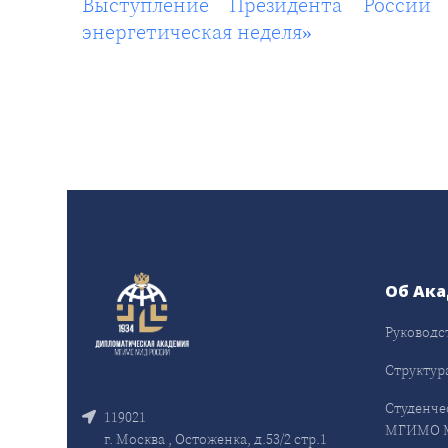
Выступление Президента России 
энергетическая неделя»
Об Ак
Руководс
Структур
Студенче
119021
МГИМО 
г. Москва , Остоженка, д.53/2 стр.1