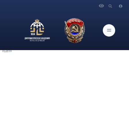
Главная
Новости и Мероприятия
Заместитель заведующего кафедрой стратегических
коммуникаций и государственного управления
Дипломатической академии МИД России Л.Н.Сидорова
провела для слушателей Лаборатории мастер-класс по
применению Дельфи-метода для коллективной генерации
идей