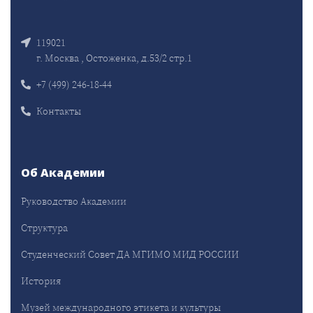
119021
г. Москва , Остоженка, д.53/2 стр.1
+7 (499) 246-18-44
Контакты
Об Академии
Руководство Академии
Структура
Студенческий Совет ДА МГИМО МИД РОССИИ
История
Музей международного этикета и культуры