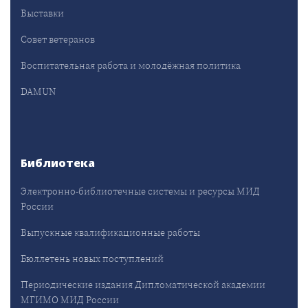
Выставки
Совет ветеранов
Воспитательная работа и молодёжная политика
DAMUN
Библиотека
Электронно-библиотечные системы и ресурсы МИД
России
Выпускные квалификационные работы
Бюллетень новых поступлений
Периодические издания Дипломатической академии
МГИМО МИД России