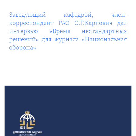
Заведующий кафедрой, член-
корреспондент РАО О.Г.Карпович дал
интервью «Время нестандартных
решений» для журнала «Национальная
оборона»