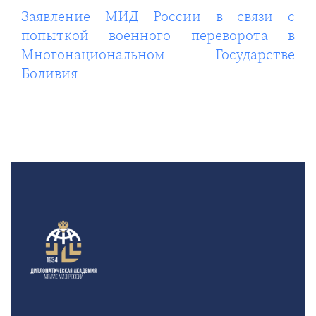
Заявление МИД России в связи с
попыткой военного переворота в
Многонациональном Государстве
Боливия