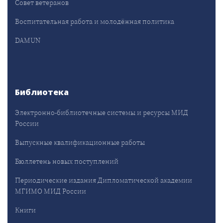
Совет ветеранов
Воспитательная работа и молодёжная политика
DAMUN
Библиотека
Электронно-библиотечные системы и ресурсы МИД
России
Выпускные квалификационные работы
Бюллетень новых поступлений
Периодические издания Дипломатической академии
МГИМО МИД России
Книги