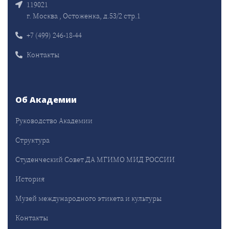
119021
г. Москва , Остоженка, д.53/2 стр.1
+7 (499) 246-18-44
Контакты
Об Академии
Руководство Академии
Структура
Студенческий Совет ДА МГИМО МИД РОССИИ
История
Музей международного этикета и культуры
Контакты