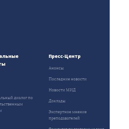
альные
Пресс-Центр
ты
Анонсы
ы
Последние новости
Новости МИД
льный диалог по
Доклады
льственным
м
Экспертное мнение
преподавателей