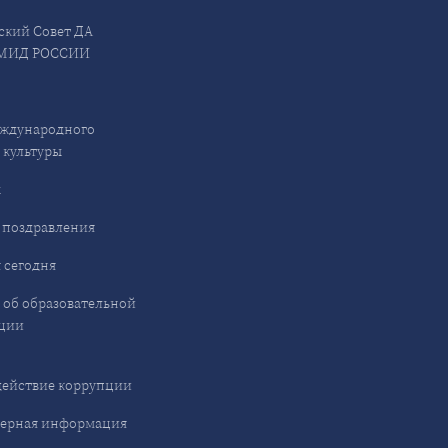
ский Совет ДА
МИД РОССИИ
ждународного
 культуры
ы
 поздравления
 сегодня
 об образовательной
ции
ействие коррупции
ерная информация