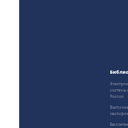
Библи
Электрон
системы 
России
Выпускн
квалифи
Бюллетен