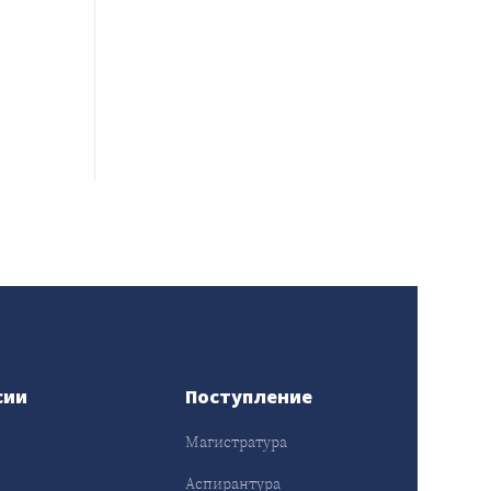
сии
Поступление
Магистратура
Аспирантура