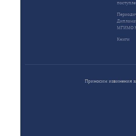
поступл
Периодич
Дипломат
МГИМО М
Книги
Приносим извинения за