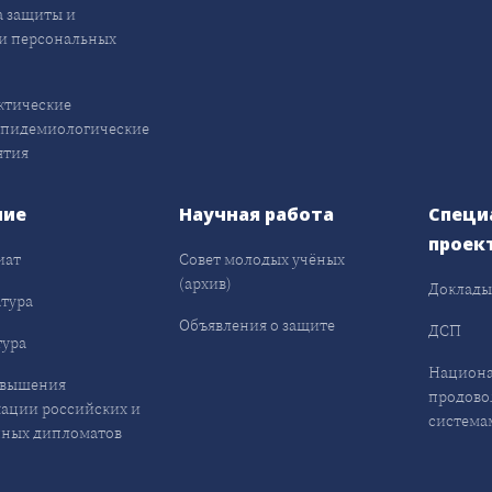
 защиты и
и персональных
ктические
эпидемиологические
ятия
ние
Научная работа
Специ
проек
иат
Совет молодых учёных
(архив)
Доклад
тура
Объявления о защите
ДСП
ура
Национа
овышения
продово
ации российских и
система
ных дипломатов