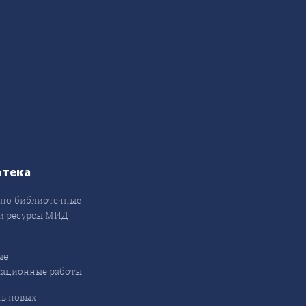
отека
но-библиотечные
и ресурсы МИД
ые
кационные работы
ь новых