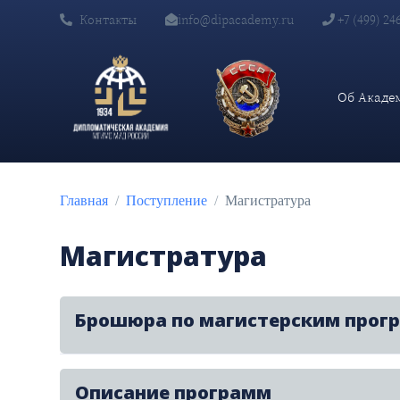
Контакты
info@dipacademy.ru
+7 (499) 24
Об Акаде
Главная
Поступление
Магистратура
Магистратура
⠀Брошюра по магистерским прог
Описание программ