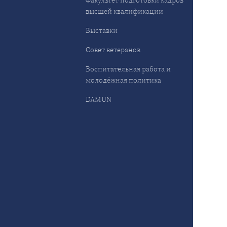
Факультет подготовки кадров
высшей квалификации
Выставки
Совет ветеранов
Воспитательная работа и
молодёжная политика
DAMUN