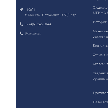
Студенче
119021
МГИМО 
г. Москва , Остоженка, д.53/2 стр.1
История
+7 (499) 246-18-44
Музей ме
Контакты
этикета и
Контакт
Отзывы и
Академия
Сведения
организа
Противод
Недостов