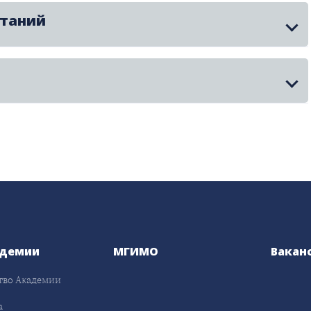
ытаний
адемии
МГИМО
Вакан
тво Академии
а