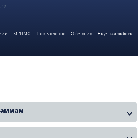
6-18-44
мии
МГИМО
Поступление
Обучение
Научная работа
раммам