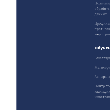
Политика
обработк
данных
Профила
противо
меропри
Обуче
Бакалавр
Магистра
Аспирант
Центр п
квалифик
иностран