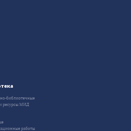
отека
но-библиотечные
и ресурсы МИД
ые
кационные работы