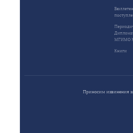
Бюллетен
поступл
Периодич
Дипломат
МГИМО М
Книги
Приносим извинения за