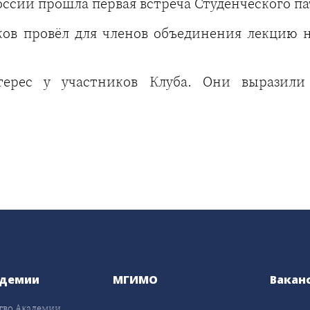
сии прошла первая встреча Студенческого пат
ов провёл для членов объединения лекцию н
терес у участников Клуба. Они выразили
адемии
МГИМО
Вакан
тво Академии