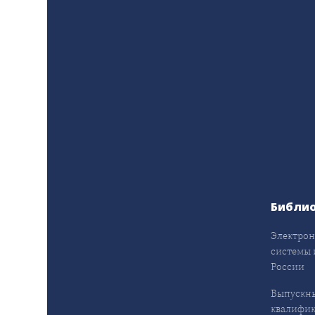
Библи
Электрон
системы 
России
Выпускн
квалифи