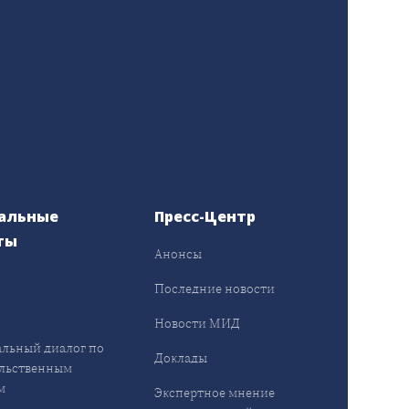
альные
Пресс-Центр
ты
Анонсы
ы
Последние новости
Новости МИД
льный диалог по
Доклады
льственным
м
Экспертное мнение