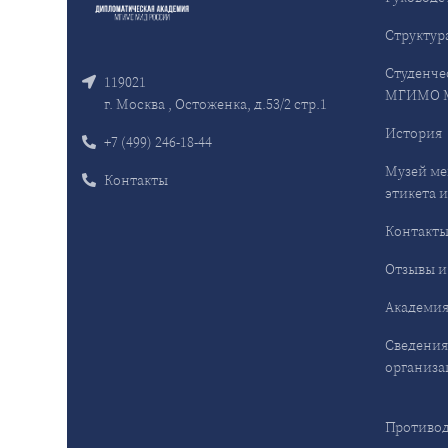
Структур
Студенче
119021
МГИМО 
г. Москва , Остоженка, д.53/2 стр.1
История
+7 (499) 246-18-44
Музей ме
Контакты
этикета и
Контакт
Отзывы и
Академия
Сведения
организа
Противод