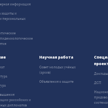
ерная информация
 защиты и
и персональных
ктические
эпидемиологические
ятия
ние
Научная работа
Специ
проек
иат
Совет молодых учёных
(архив)
Доклад
тура
Объявления о защите
ДСП
ура
Национа
овышения
продово
ации российских и
система
ных дипломатов