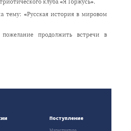
риотического клуба «Я Горжусь».
а тему: «Русская история в мировом
 пожелание продолжить встречи в
сии
Поступление
Магистратура