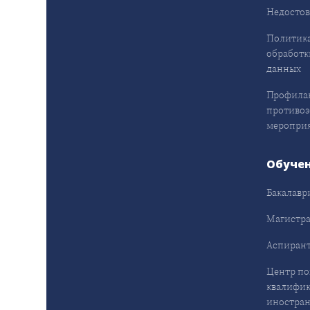
Недостов
Политика
обработк
данных
Профила
противо
меропри
Обуче
Бакалавр
Магистра
Аспирант
Центр п
квалифик
иностран