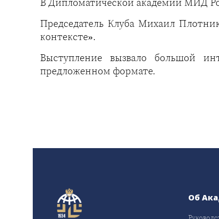
В Дипломатической академии МИД Рос
Председатель Клуба Михаил Плотник
контексте».
Выступление вызвало большой ин
предложенном формате.
Об Ак
Руководс