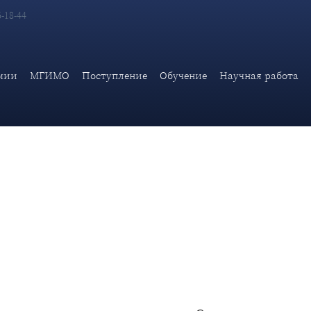
6-18-44
ии МИД России прошла первая встреча Студенческого патриоти
мии
МГИМО
Поступление
Обучение
Научная работа