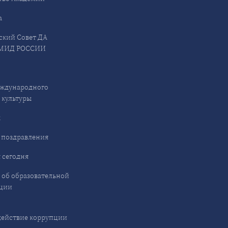
а
ский Совет ДА
МИД РОССИИ
ждународного
 культуры
ы
 поздравления
 сегодня
 об образовательной
ции
ействие коррупции