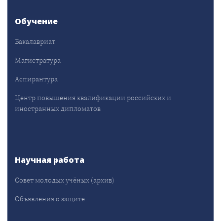
Обучение
Бакалавриат
Магистратура
Аспирантура
Центр повышения квалификации российских и
иностранных дипломатов
Научная работа
Совет молодых учёных (архив)
Объявления о защите