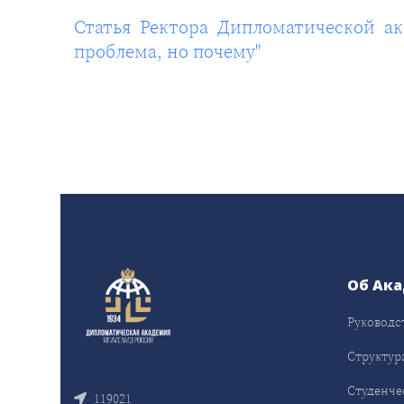
Статья Ректора Дипломатической ак
проблема, но почему"
Об Ак
Руководс
Структур
Студенче
119021