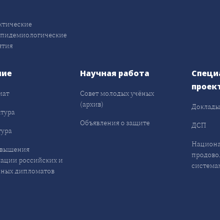
ктические
эпидемиологические
ятия
ние
Научная работа
Специ
проек
иат
Совет молодых учёных
(архив)
Доклад
тура
Объявления о защите
ДСП
ура
Национа
овышения
продово
ации российских и
система
ных дипломатов