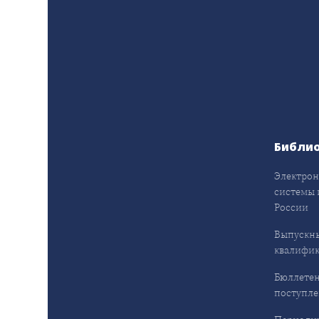
Библи
Электрон
системы 
России
Выпускн
квалифи
Бюллетен
поступл