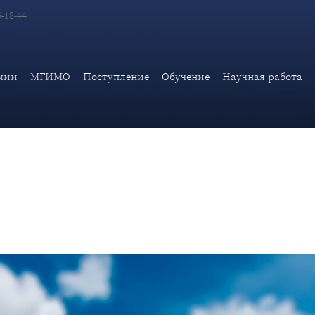
6-18-44
ческой академии МИД России А.В.Яковенко "Билл Гейтс о недове
мии
МГИМО
Поступление
Обучение
Научная работа