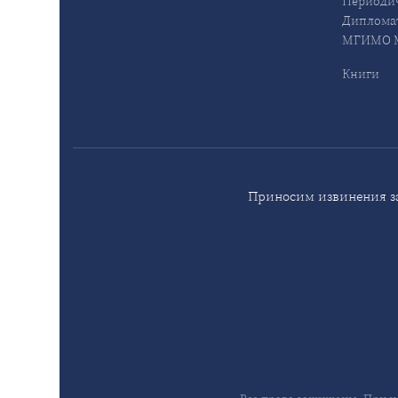
Периодич
Дипломат
МГИМО М
Книги
Приносим извинения за