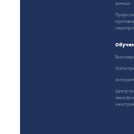
данных
Профила
противо
меропри
Обуче
Бакалавр
Магистра
Аспирант
Центр п
квалифик
иностран