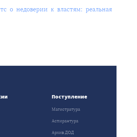
тс о недоверии к властям: реальная
сии
Поступление
Магистратура
Аспирантура
Архив ДОД