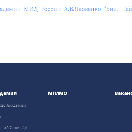
адемии МИД России А.В.Яковенко "Билл Гей
адемии
МГИМО
Вакан
тво Академии
а
ский Совет ДА