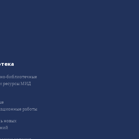
отека
но-библиотечные
и ресурсы МИД
ые
кационные работы
ь новых
ений