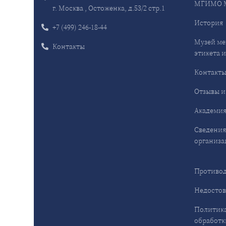
МГИМО 
г. Москва , Остоженка, д.53/2 стр.1
История
+7 (499) 246-18-44
Музей ме
Контакты
этикета и
Контакт
Отзывы и
Академия
Сведения
организа
Противод
Недостов
Политика
обработк