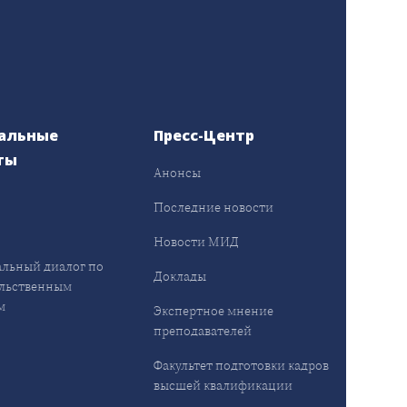
альные
Пресс-Центр
ты
Анонсы
ы
Последние новости
Новости МИД
льный диалог по
Доклады
льственным
м
Экспертное мнение
преподавателей
Факультет подготовки кадров
высшей квалификации