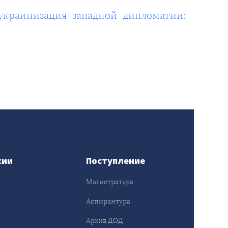
 украинизация западной дипломатии:
сии
Поступление
Магистратура
Аспирантура
Архив ДОД