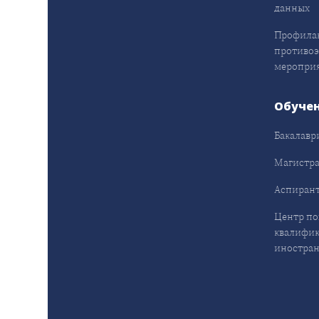
данных
Профила
противо
меропри
Обуче
Бакалавр
Магистра
Аспирант
Центр п
квалифик
иностран