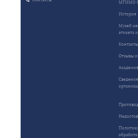
МГИМО 
История
Музей ме
этикета и
Контакт
Отзывы и
Академия
Сведения
организа
Противод
Недостов
Политика
обработк