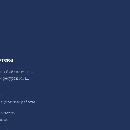
отека
но-библиотечные
и ресурсы МИД
ые
кационные работы
ь новых
ений