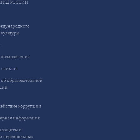
МИД РОССИИ
ждународного
 культуры
ы
 поздравления
 сегодня
 об образовательной
ции
ействие коррупции
ерная информация
 защиты и
и персональных