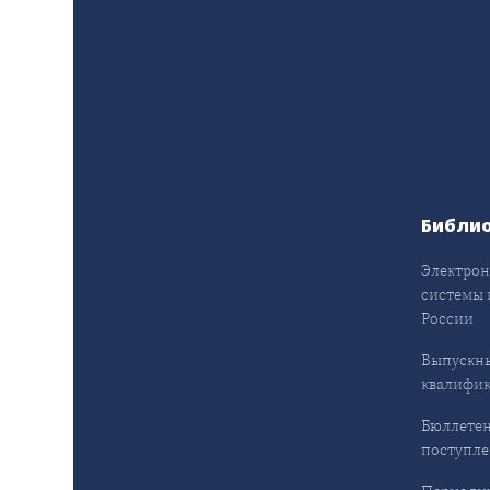
Библи
Электрон
системы 
России
Выпускн
квалифи
Бюллетен
поступл