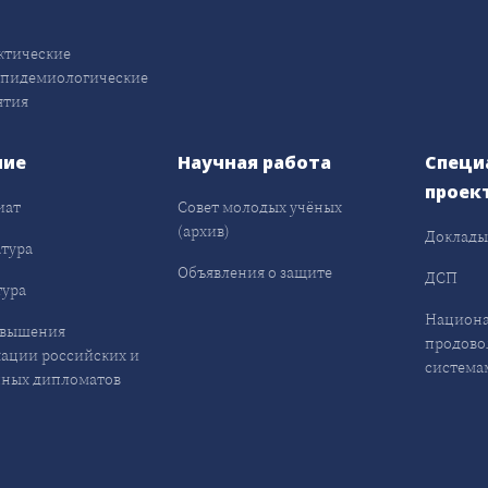
ктические
эпидемиологические
ятия
ние
Научная работа
Специ
проек
иат
Совет молодых учёных
(архив)
Доклад
тура
Объявления о защите
ДСП
ура
Национа
овышения
продово
ации российских и
система
ных дипломатов