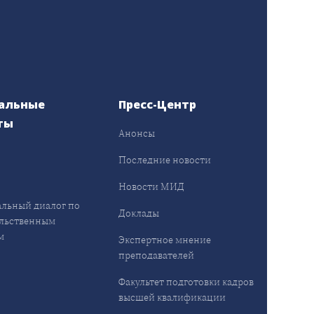
альные
Пресс-Центр
ты
Анонсы
ы
Последние новости
Новости МИД
льный диалог по
Доклады
льственным
м
Экспертное мнение
преподавателей
Факультет подготовки кадров
высшей квалификации