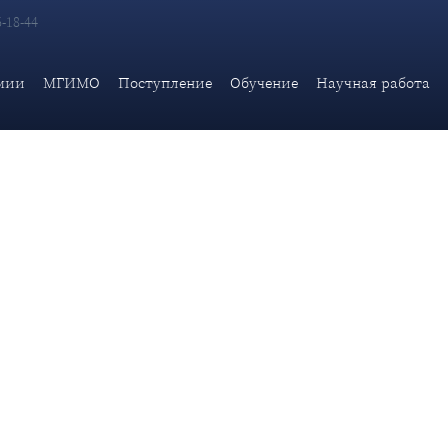
6-18-44
ича "Чем обернется украинизация западной дипломатии: лидеры
мии
МГИМО
Поступление
Обучение
Научная работа