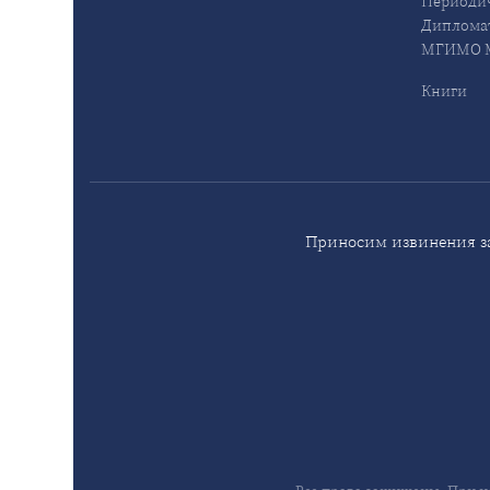
Периодич
Дипломат
МГИМО М
Книги
Приносим извинения за