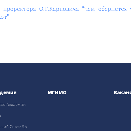
и проректора О.Г.Карповича "Чем обернется
ют"
адемии
МГИМО
Вакан
тво Академии
а
ский Совет ДА