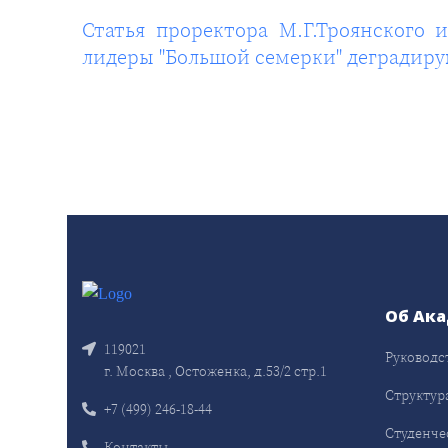
Статья проректора М.Г.Троянского 
лидеры "Большой семерки" деградиру
Об Ак
119021
Руководс
г. Москва , Остоженка, д.53/2 стр.1
Структур
+7 (499) 246-18-44
Студенче
Контакты