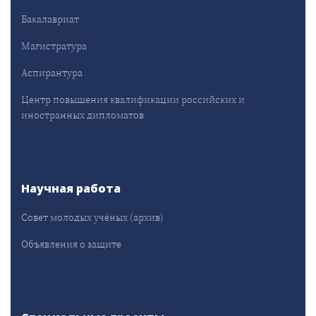
Бакалавриат
Магистратура
Аспирантура
Центр повышения квалификации российских и
иностранных дипломатов
Научная работа
Совет молодых учёных (архив)
Объявления о защите