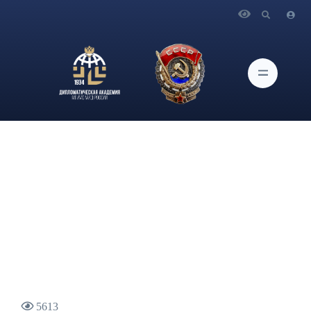
Главная
Новости и Мероприятия
Заявление МИД России в связи с проведением
Вооружёнными Силами Российской Федерации учений по
отработке навыков применения нестратегического ядерного
оружия
5613