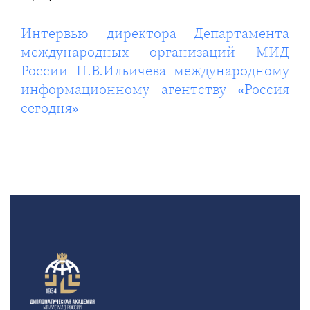
Интервью директора Департамента
международных организаций МИД
России П.В.Ильичева международному
информационному агентству «Россия
сегодня»