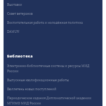
Выставки
Совет ветеранов
Воспитательная работа и молодёжная политика
DAMUN
Библиотека
Электронно-библиотечные системы и ресурсы МИД
России
Выпускные квалификационные работы
Бюллетень новых поступлений
Периодические издания Дипломатической академии
МГИМО МИД России