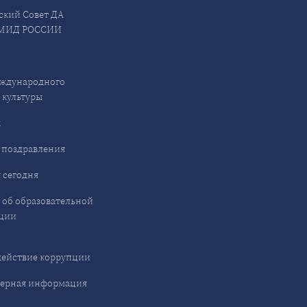
ский Совет ДА
МИД РОССИИ
ждународного
 культуры
ы
 поздравления
 сегодня
 об образовательной
ции
ействие коррупции
ерная информация