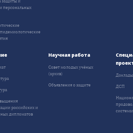
 защиты и
и персональных
ктические
эпидемиологические
ятия
ние
Научная работа
Специ
проек
иат
Совет молодых учёных
(архив)
Доклад
тура
Объявления о защите
ДСП
ура
Национа
овышения
продово
ации российских и
система
ных дипломатов