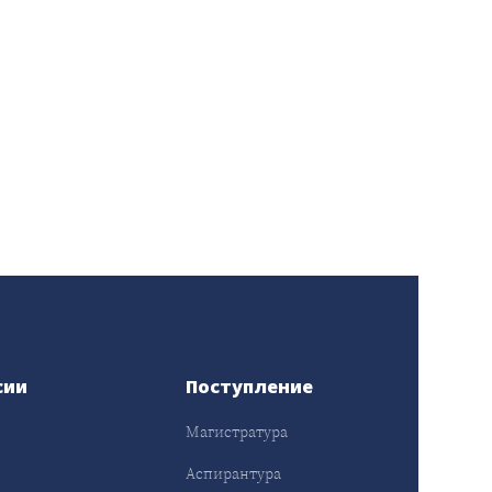
сии
Поступление
Магистратура
Аспирантура