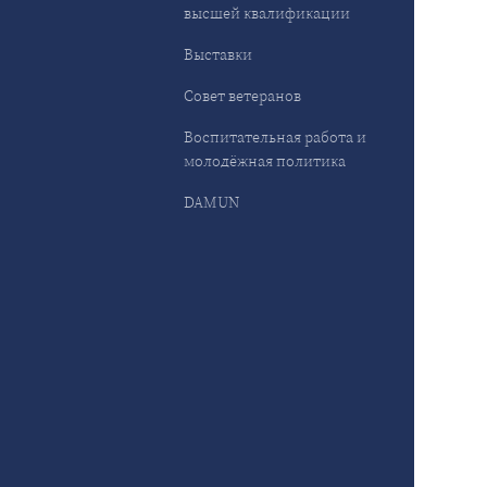
высшей квалификации
Выставки
Совет ветеранов
Воспитательная работа и
молодёжная политика
DAMUN