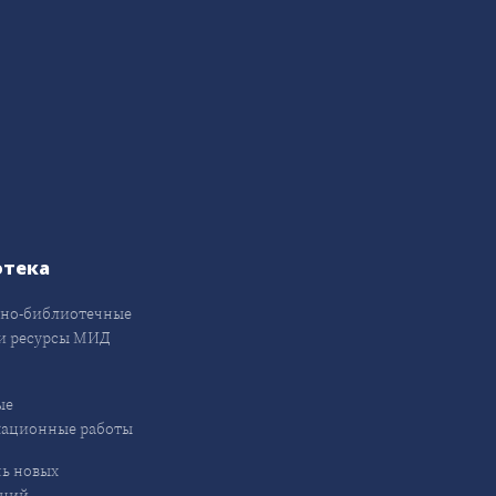
отека
но-библиотечные
и ресурсы МИД
ые
кационные работы
ь новых
ений