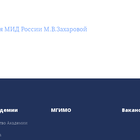
я МИД России М.В.Захаровой
адемии
МГИМО
Вакан
тво Академии
а