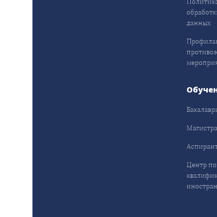
Политика
обработк
данных
Профила
противо
меропри
Обуче
Бакалавр
Магистра
Аспирант
Центр п
квалифик
иностран