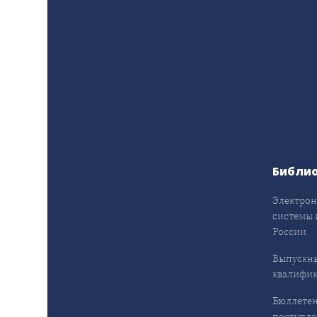
Библи
Электрон
системы 
России
Выпускн
квалифи
Бюллетен
поступл