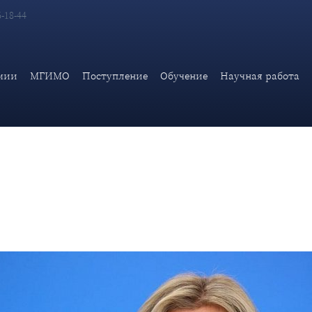
6-18-44
едставителя МИД России М.В.Захаровой
мии
МГИМО
Поступление
Обучение
Научная работа