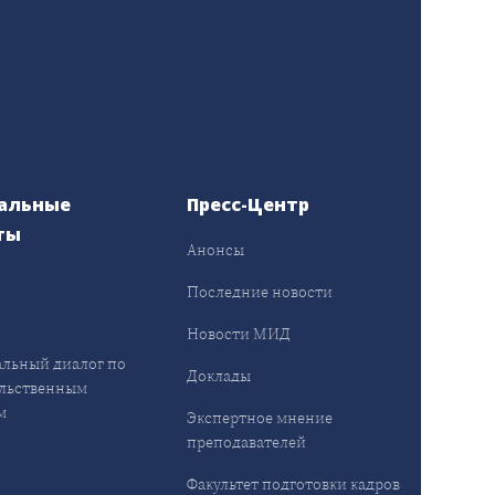
альные
Пресс-Центр
ты
Анонсы
ы
Последние новости
Новости МИД
льный диалог по
Доклады
льственным
м
Экспертное мнение
преподавателей
Факультет подготовки кадров