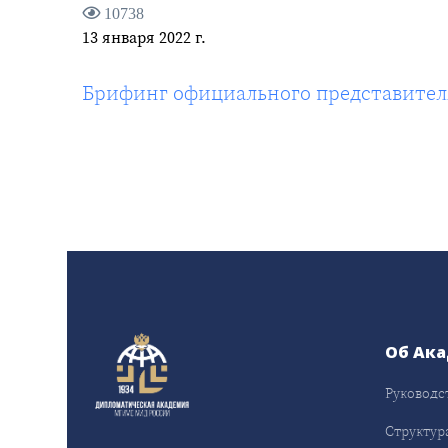
10738
13 января 2022 г.
Брифинг официального представител
Об Ак
Руководс
Структур