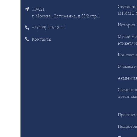
Студенче
119021
МГИМО 
г. Москва , Остоженка, д.53/2 стр.1
История
+7 (499) 246-18-44
Музей ме
Контакты
этикета и
Контакт
Отзывы и
Академия
Сведения
организа
Противод
Недостов