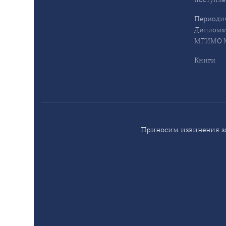
Периодич
Дипломат
МГИМО М
Книги
Приносим извинения за