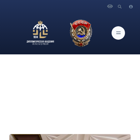
Главная
Новости и Мероприятия
Об участии проректора по научной работе
Дипломатической академии МИД России О.Г.Карповича в
заседании президиума Высшей аттестационной комиссии
при Минобрнауки России