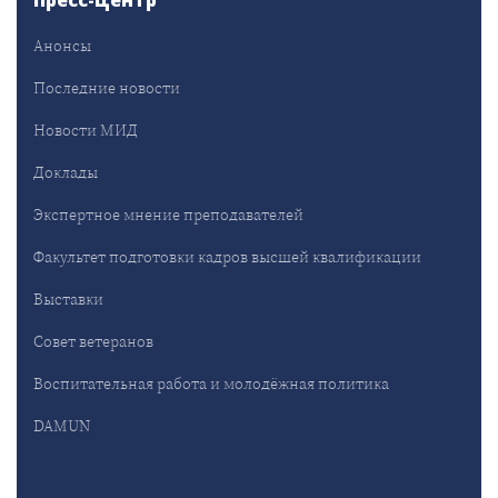
Пресс-Центр
Анонсы
Последние новости
Новости МИД
Доклады
Экспертное мнение преподавателей
Факультет подготовки кадров высшей квалификации
Выставки
Совет ветеранов
Воспитательная работа и молодёжная политика
DAMUN