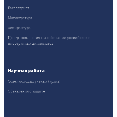
Бакалавриат
Магистратура
Аспирантура
Центр повышения квалификации российских и
иностранных дипломатов
Научная работа
Совет молодых учёных (архив)
Объявления о защите