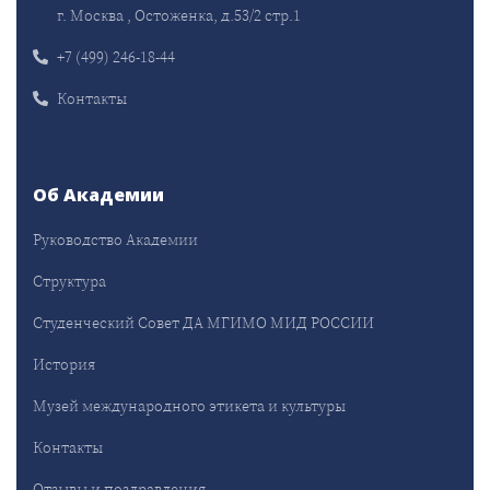
г. Москва , Остоженка, д.53/2 стр.1
+7 (499) 246-18-44
Контакты
Об Академии
Руководство Академии
Структура
Студенческий Совет ДА МГИМО МИД РОССИИ
История
Музей международного этикета и культуры
Контакты
Отзывы и поздравления