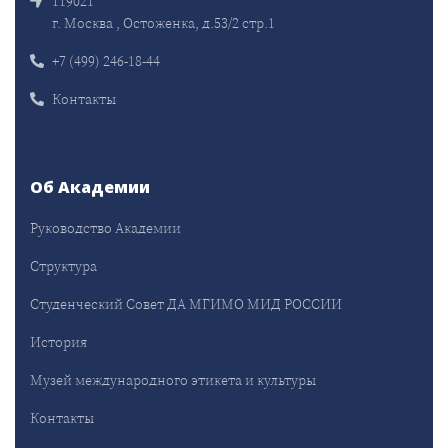
119021
г. Москва , Остоженка, д.53/2 стр.1
+7 (499) 246-18-44
Контакты
Об Академии
Руководство Академии
Структура
Студенческий Совет ДА МГИМО МИД РОССИИ
История
Музей международного этикета и культуры
Контакты