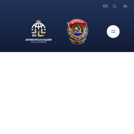
Главная
Новости и Мероприятия
Члены Сообщества Музея Дипломатической академии
МГИМО МИД России приняли участие в организации и
проведении II Международного фестиваля «Диалог с
Пушкиным по-русски» в Культурном центре ГлавУпДК при
МИД России