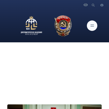
Главная
Новости и Мероприятия
Двадцать участников «Курса молодого Мудреца» получили
заслуженные дипломы за успехи в научно-исследовательской
работе, активное участие в мастер-классах, готовность
действовать в команде