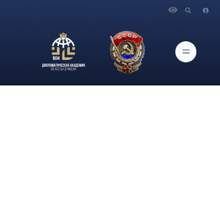
Главная
Новости и Мероприятия
Эксперт ИАМП Дипломатической академии МИД России
В.Л. Нежданов выступил в эфире канала "Соловьев Live" на
тему торгово-экономического противостояния США и КНР,
а также перспектив развития политической и экономической
конкуренции Вашингтона и Пекина.