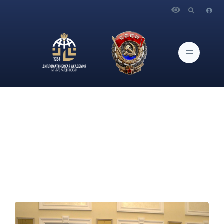
Главная
Новости и Мероприятия
Евразийский клуб Дипломатической академии МГИМО
МИД России посетил Министерство транспорта Российской
Федерации