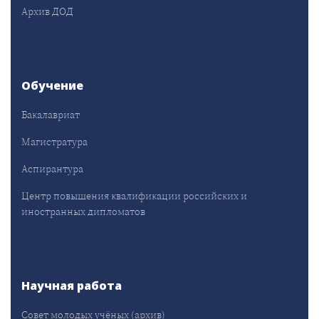
Архив ДОД
Обучение
Бакалавриат
Магистратура
Аспирантура
Центр повышения квалификации российских и
иностранных дипломатов
Научная работа
Совет молодых учёных (архив)