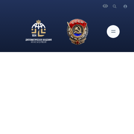
Главная
Новости и Мероприятия
Главный научный сотрудник Института актуальных
международных проблем Дипломатической академии МИД
России А.А.Гришанов в эфире радио "Спутник"
прокомментировал инаугурационную речь Президента
России В.В.Путина