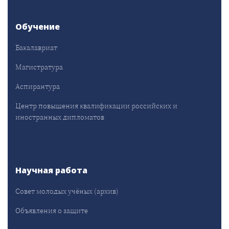
Обучение
Бакалавриат
Магистратура
Аспирантура
Центр повышения квалификации российских и
иностранных дипломатов
Научная работа
Совет молодых учёных (архив)
Объявления о защите