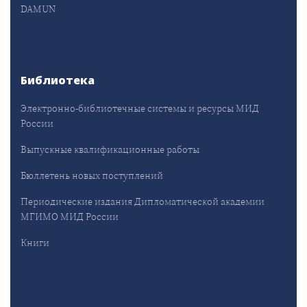
DAMUN
Библиотека
Электронно-библиотечные системы и ресурсы МИД
России
Выпускные квалификационные работы
Бюллетень новых поступлений
Периодические издания Дипломатической академии
МГИМО МИД России
Книги