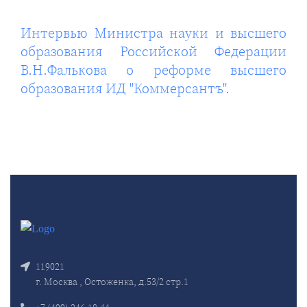
Интервью Министра науки и высшего
образования Российской Федерации
В.Н.Фалькова о реформе высшего
образования ИД "Коммерсантъ".
119021
г. Москва , Остоженка, д.53/2 стр.1