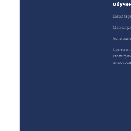
Обуче
Бакалавр
Магистра
Аспирант
Центр п
квалифик
иностран