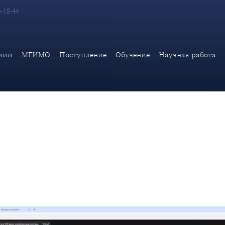
6-18-44
ломатической академия МИД России провела ежегодную междун
ничество»
мии
МГИМО
Поступление
Обучение
Научная работа