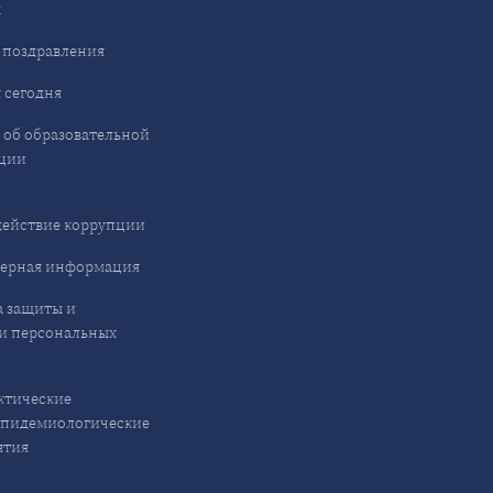
ы
 поздравления
 сегодня
 об образовательной
ции
ействие коррупции
ерная информация
 защиты и
и персональных
ктические
эпидемиологические
ятия