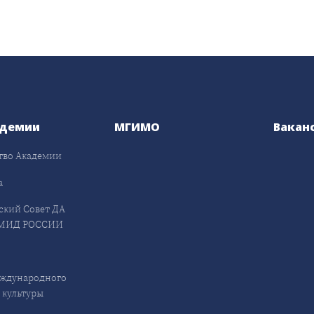
адемии
МГИМО
Вакан
тво Академии
а
ский Совет ДА
МИД РОССИИ
ждународного
 культуры