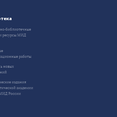
отека
но-библиотечные
и ресурсы МИД
ые
кационные работы
ь новых
ений
еские издания
ической академии
ИД России