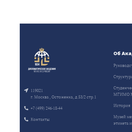
Об Ак
Руководс
Структур
Студенче
119021
МГИМО 
г. Москва , Остоженка, д.53/2 стр.1
История
+7 (499) 246-18-44
Музей ме
Контакты
этикета и