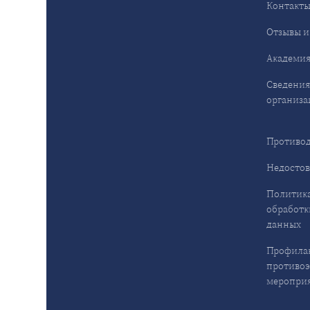
Контакт
Отзывы и
Академия
Сведения
организа
Противод
Недостов
Политика
обработк
данных
Профила
противо
меропри