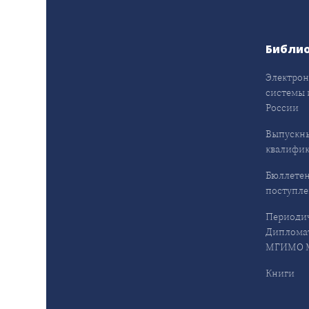
Библи
Электрон
системы 
России
Выпускн
квалифи
Бюллетен
поступл
Периодич
Дипломат
МГИМО М
Книги