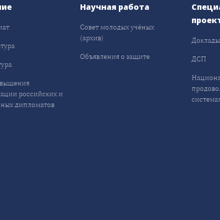
ние
Научная работа
Специ
проек
иат
Совет молодых учёных
(архив)
Доклад
тура
Объявления о защите
ДСП
ура
Национа
овышения
продово
ации российских и
система
ных дипломатов