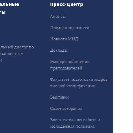
альные
Пресс-Центр
ты
Анонсы
ы
Последние новости
Новости МИД
льный диалог по
Доклады
льственным
м
Экспертное мнение
преподавателей
Факультет подготовки кадров
высшей квалификации
Выставки
Совет ветеранов
Воспитательная работа и
молодёжная политика