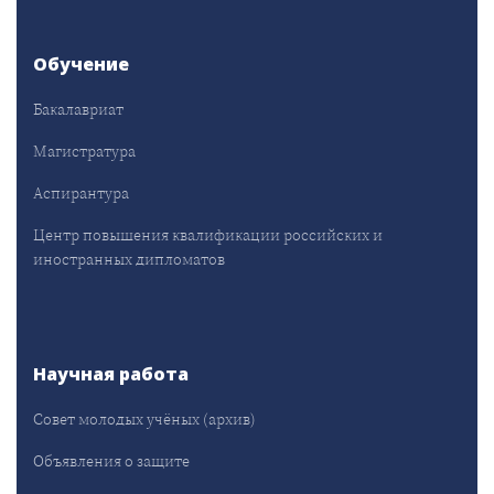
Обучение
Бакалавриат
Магистратура
Аспирантура
Центр повышения квалификации российских и
иностранных дипломатов
Научная работа
Совет молодых учёных (архив)
Объявления о защите