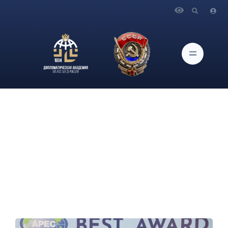
Главная
Новости и Мероприятия
Начальник отдела научно-координационной работы
Н.Н.Стригунова приняла участие в качестве со-модератора в
десятом международном конкурсе проектов женщин-
предпринимателей форума АТЭС «APEC BEST AWARD»