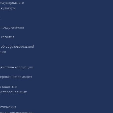
ждународного
 культуры
ы
 поздравления
 сегодня
 об образовательной
ции
ействие коррупции
ерная информация
 защиты и
и персональных
ктические
эпидемиологические