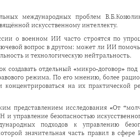
льных международных проблем В.Б.Козюл
ящённой искусственному интеллекту.
ссии о военном ИИ часто строятся по упро
ключевой вопрос в другом: может ли ИИ помо
льность и технологическую нейтральность.
ок создавать отдельный «микро‑договор» по
равового режима. По его мнению, более рац
 концентрироваться на их практической ре
ким представлением исследования «От “молч
Н и управление безопасностью искусственног
народных подходов к управлению безо
оторой значительная часть правил в сфере