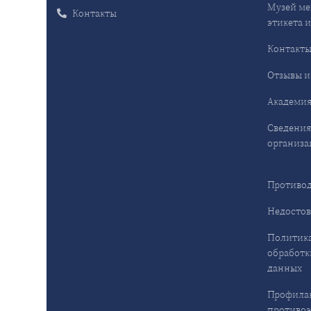
Музей ме
Контакты
этикета и
Контакт
Отзывы и
Академия
Сведения
организа
Противод
Недостов
Политика
обработк
данных
Профила
противо