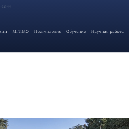
6-18-44
облем В.Б.Козюлин и А.Ж.Мартиросян выступили на конферен
мии
МГИМО
Поступление
Обучение
Научная работа