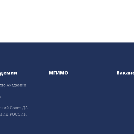
адемии
МГИМО
Вакан
тво Академии
а
ский Совет ДА
МИД РОССИИ