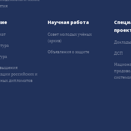
ятия
ние
Научная работа
Специ
проек
иат
Совет молодых учёных
(архив)
Доклад
тура
Объявления о защите
ДСП
ура
Национа
овышения
продово
ации российских и
система
ных дипломатов