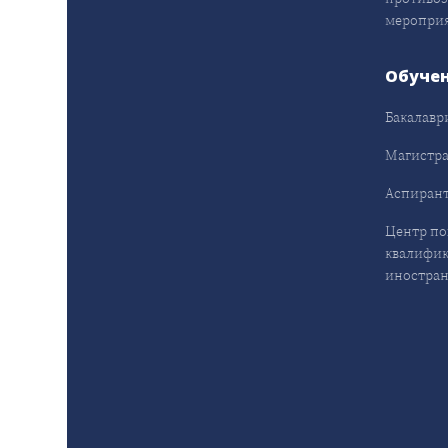
меропри
Обуче
Бакалавр
Магистра
Аспирант
Центр п
квалифик
иностран