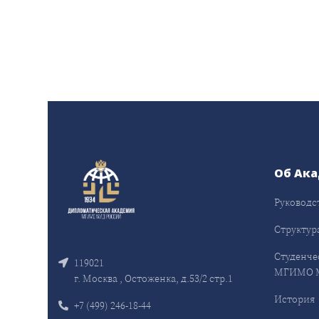
Об Ак
Руководс
Структур
Студенче
119021
МГИМО 
г. Москва , Остоженка, д.53/2 стр.1
История
+7 (499) 246-18-44