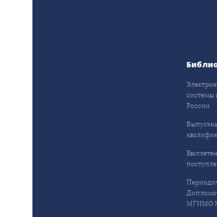
Библи
Электрон
системы 
России
Выпускн
квалифи
Бюллетен
поступл
Периодич
Дипломат
МГИМО М