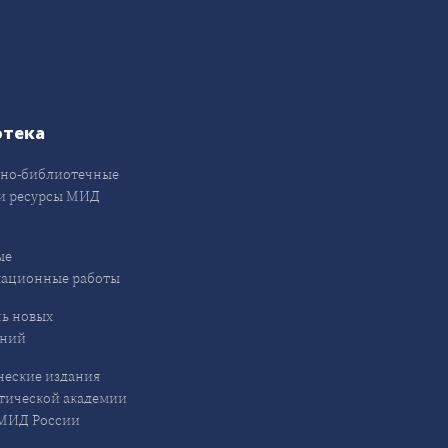
отека
но-библиотечные
и ресурсы МИД
ые
кационные работы
ь новых
ений
еские издания
ической академии
ИД России