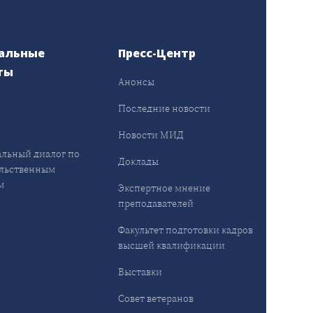
альные
Пресс-Центр
ты
Анонсы
ы
Последние новости
Новости МИД
льный диалог по
Доклады
льственным
м
Экспертное мнение
преподавателей
Факультет подготовки кадров
высшей квалификации
Выставки
Совет ветеранов