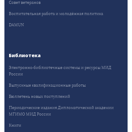
Совет ветеранов
Воспитательная работа и молодёжная политика
DAMUN
Библиотека
Электронно-библиотечные системы и ресурсы МИД
России
Выпускные квалификационные работы
Бюллетень новых поступлений
Периодические издания Дипломатической академии
МГИМО МИД России
Книги