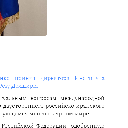
енко принял директора Института
Резу Дехшири.
ктуальным вопросам международной
ю двустороннего российско-иранского
ирующемся многополярном мире.
 Российской Федерации, одобренную