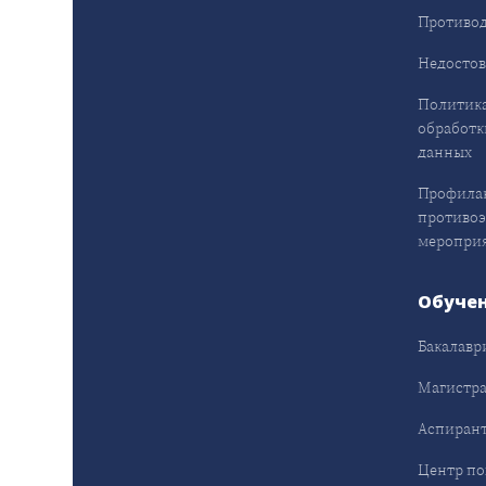
Противод
Недостов
Политика
обработк
данных
Профила
противо
меропри
Обуче
Бакалавр
Магистра
Аспирант
Центр п