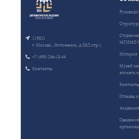
Руководс
Структур
Студенче
119021
МГИМО 
г. Москва , Остоженка, д.53/2 стр.1
История
+7 (499) 246-18-44
Музей ме
Контакты
этикета и
Контакт
Отзывы и
Академия
Сведения
организа