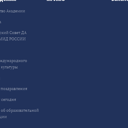
тво Академии
а
ский Совет ДА
МИД РОССИИ
ждународного
 культуры
ы
 поздравления
 сегодня
 об образовательной
ции