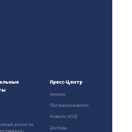
альные
Пресс-Центр
ты
Анонсы
ы
Последние новости
Новости МИД
льный диалог по
Доклады
льственным