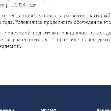
арта 2023 года.
 о тенденциях мирового развития, которы
 года. Условились продолжить обсуждение этог
и с системой подготовки специалистов-между
ик выразил интерес к практике переподгот
кадемии.
адемии
МГИМО
Вакан