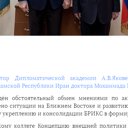
ор Дипломатической академии А.В.Яков
мской Республики Иран доктора Мохаммада 
едён обстоятельный обмен мнениями по а
ено ситуации на Ближнем Востоке и развити
му укреплению и консолидации БРИКС в форм
кому коллеге Концепцию внешней политики