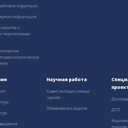
ействие коррупции
ерная информация
 защиты и
и персональных
ктические
эпидемиологические
ятия
ние
Научная работа
Специ
проек
иат
Совет молодых учёных
(архив)
Доклад
тура
Объявления о защите
ДСП
ура
Национа
овышения
продово