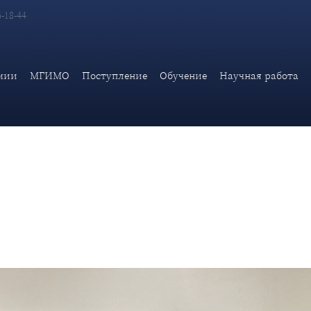
6-18-44
 А.В.Яковенко с директором Института международных отноше
мии
МГИМО
Поступление
Обучение
Научная работа