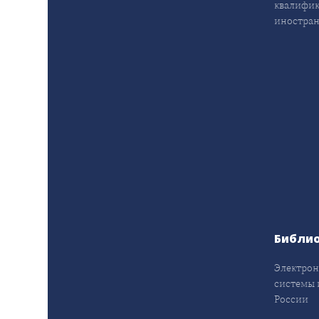
квалифик
иностран
Библи
Электрон
системы 
России