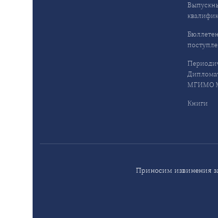
Выпускн
квалифи
Бюллетен
поступл
Периодич
Дипломат
МГИМО М
Книги
Приносим извинения за