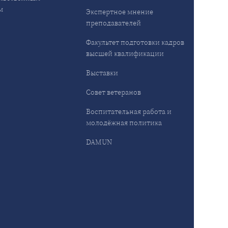
м
Экспертное мнение
преподавателей
Факультет подготовки кадров
высшей квалификации
Выставки
Совет ветеранов
Воспитательная работа и
молодёжная политика
DAMUN