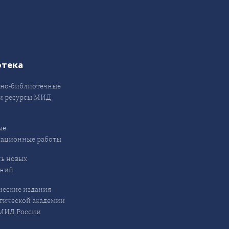
отека
но-библиотечные
и ресурсы МИД
ые
кационные работы
ь новых
ений
еские издания
ической академии
ИД России