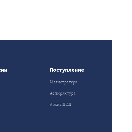
сии
Поступление
Магистратура
Аспирантура
Архив ДОД