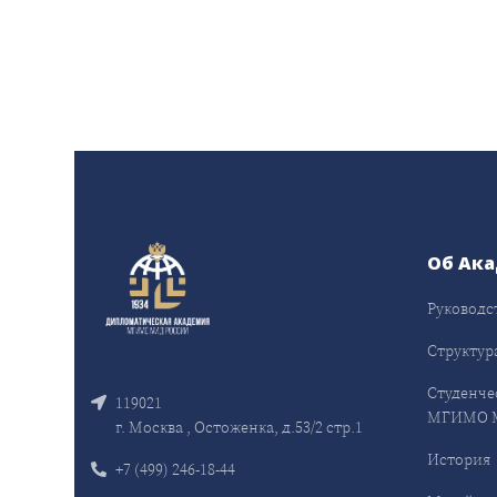
Об Ак
Руководс
Структур
Студенче
119021
МГИМО 
г. Москва , Остоженка, д.53/2 стр.1
История
+7 (499) 246-18-44