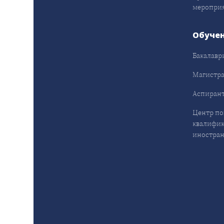
меропри
Обуче
Бакалавр
Магистра
Аспирант
Центр п
квалифик
иностран