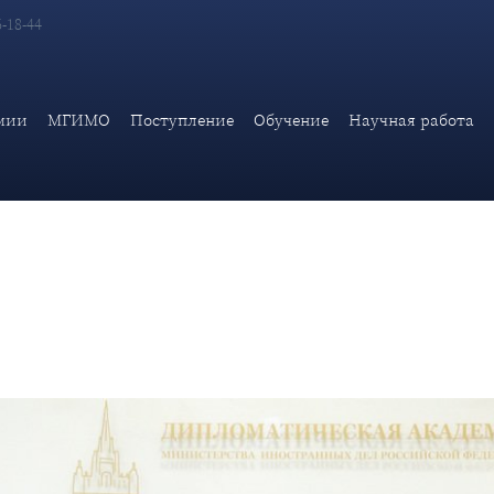
6-18-44
ковенко с Послом Пакистана М.Х.Джамали
мии
МГИМО
Поступление
Обучение
Научная работа