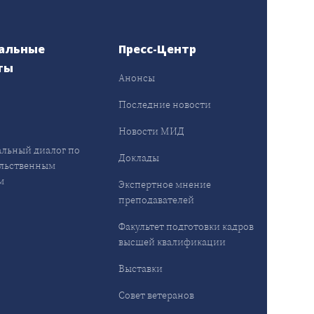
альные
Пресс-Центр
ты
Анонсы
ы
Последние новости
Новости МИД
льный диалог по
Доклады
льственным
м
Экспертное мнение
преподавателей
Факультет подготовки кадров
высшей квалификации
Выставки
Совет ветеранов