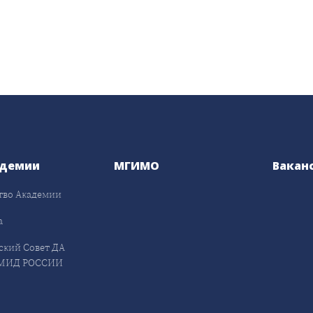
адемии
МГИМО
Вакан
тво Академии
а
ский Совет ДА
МИД РОССИИ