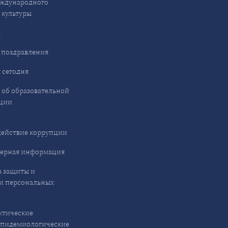
ждународного
 культуры
ы
 поздравления
 сегодня
 об образовательной
ции
ействие коррупции
ерная информация
 защиты и
и персональных
ктические
эпидемиологические