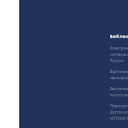
Библи
Электрон
системы 
России
Выпускн
квалифи
Бюллетен
поступл
Периодич
Дипломат
МГИМО М