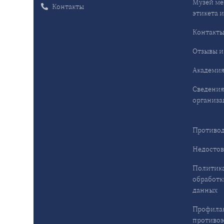
Музей ме
Контакты
этикета и
Контакт
Отзывы и
Академия
Сведения
организа
Противод
Недостов
Политика
обработк
данных
Профила
противо