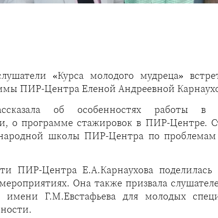
лушатели «Курса молодого мудреца» встрет
ммы ПИР-Центра Еленой Андреевной Карнаух
ссказала об особенностях работы в н
, о программе стажировок в ПИР-Центре. С
народной школы ПИР-Центра по проблемам г
ти ПИР-Центра Е.А.Карнаухова поделилась 
х мероприятиях. Она также призвала слушател
т имени Г.М.Евстафьева для молодых спец
ности.