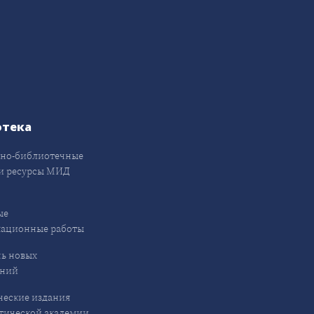
отека
но-библиотечные
и ресурсы МИД
ые
кационные работы
ь новых
ений
еские издания
ической академии