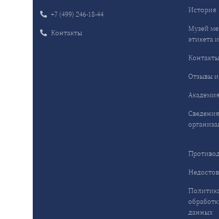
История
+7 (499) 246-18-44
Музей ме
Контакты
этикета и
Контакт
Отзывы и
Академия
Сведения
организа
Противод
Недостов
Политика
обработк
данных