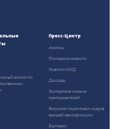
альные
Пресс-Центр
ты
Анонсы
ы
Последние новости
Новости МИД
льный диалог по
Доклады
льственным
м
Экспертное мнение
преподавателей
Факультет подготовки кадров
высшей квалификации
Выставки