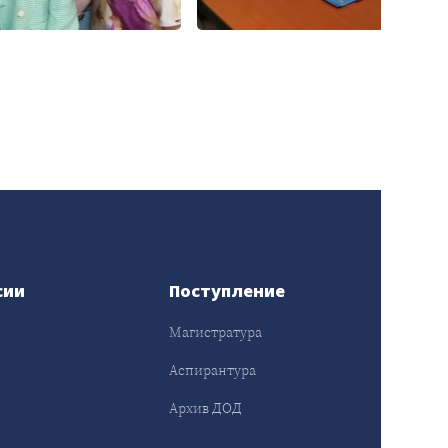
сии
Поступление
Магистратура
Аспирантура
Архив ДОД