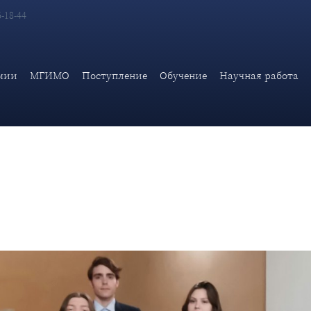
6-18-44
 директора - директором Образовательной программы ПИР-Цент
мии
МГИМО
Поступление
Обучение
Научная работа