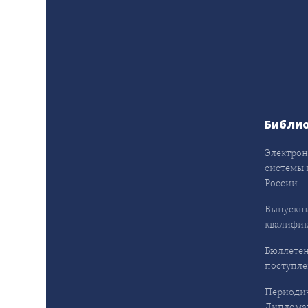
Библи
Электрон
системы 
России
Выпускн
квалифи
Бюллетен
поступл
Периодич
Дипломат