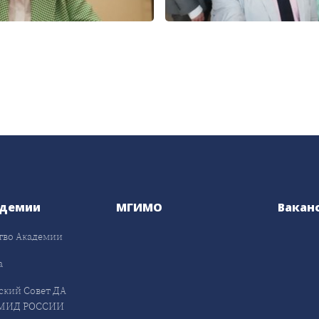
адемии
МГИМО
Вакан
тво Академии
а
ский Совет ДА
МИД РОССИИ