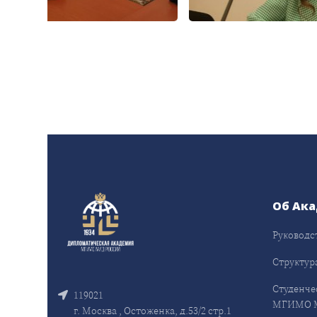
Об Ак
Руководс
Структур
Студенче
119021
МГИМО 
г. Москва , Остоженка, д.53/2 стр.1