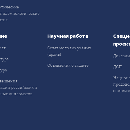
ктические
эпидемиологические
ятия
ние
Научная работа
Специ
проек
иат
Совет молодых учёных
(архив)
Доклад
тура
Объявления о защите
ДСП
ура
Национа
овышения
продово
ации российских и
система
ных дипломатов