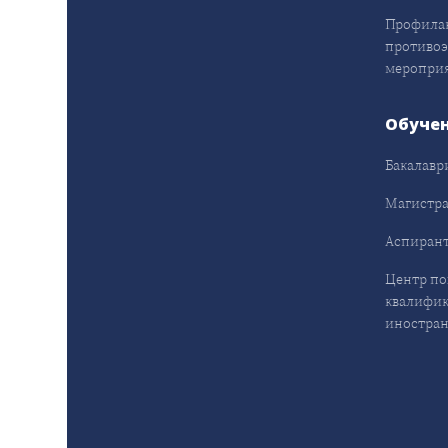
Профила
противо
меропри
Обуче
Бакалавр
Магистра
Аспирант
Центр п
квалифик
иностран