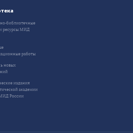
отека
но-библиотечные
и ресурсы МИД
ые
кационные работы
ь новых
ений
еские издания
ической академии
ИД России