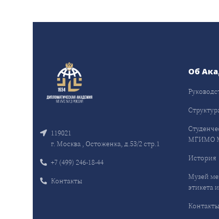
Об Ак
Руководс
Структур
Студенче
119021
МГИМО 
г. Москва , Остоженка, д.53/2 стр.1
История
+7 (499) 246-18-44
Музей ме
Контакты
этикета и
Контакт