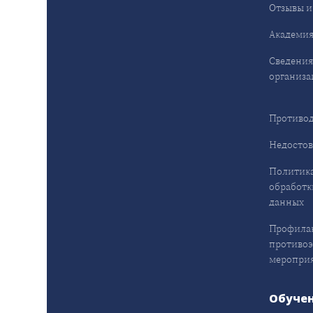
Отзывы и
Академия
Сведения
организа
Противод
Недостов
Политика
обработк
данных
Профила
противо
меропри
Обуче