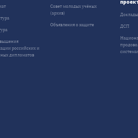
проек
иат
Совет молодых учёных
(архив)
Доклад
тура
Объявления о защите
ДСП
ура
Национа
овышения
продово
ации российских и
система
ных дипломатов