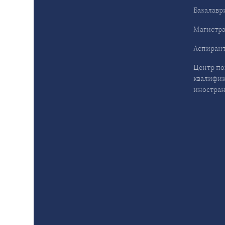
Бакалавр
Магистра
Аспирант
Центр п
квалифик
иностран