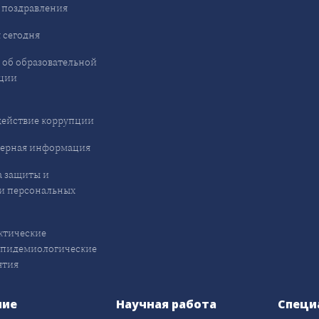
 поздравления
 сегодня
 об образовательной
ции
ействие коррупции
ерная информация
 защиты и
и персональных
ктические
эпидемиологические
ятия
ние
Научная работа
Специ