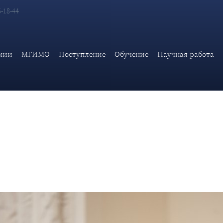
6-18-44
ии О.Г.Карповича в заседании круглого стола в Общественной 
мии
МГИМО
Поступление
Обучение
Научная работа