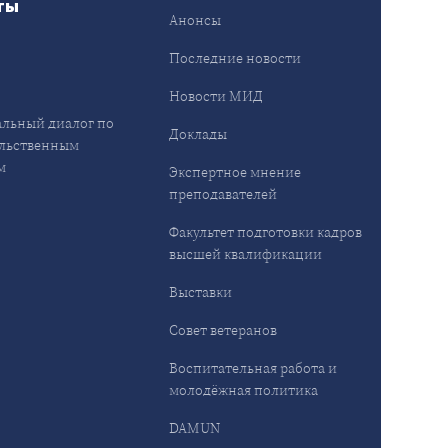
ты
Анонсы
ы
Последние новости
Новости МИД
льный диалог по
Доклады
льственным
м
Экспертное мнение
преподавателей
Факультет подготовки кадров
высшей квалификации
Выставки
Совет ветеранов
Воспитательная работа и
молодёжная политика
DAMUN