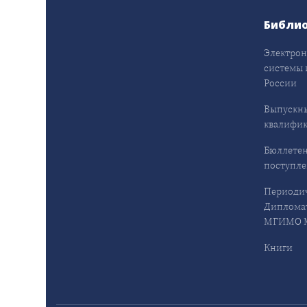
Библи
Электрон
системы 
России
Выпускн
квалифи
Бюллетен
поступл
Периодич
Дипломат
МГИМО М
Книги