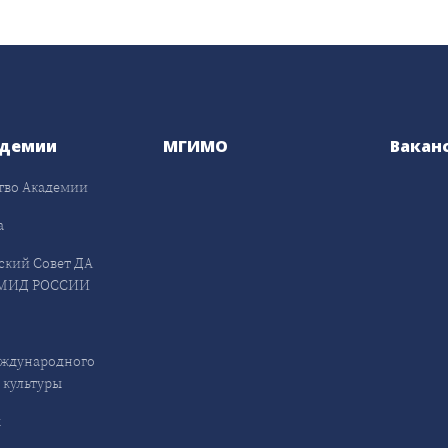
адемии
МГИМО
Вакан
тво Академии
а
ский Совет ДА
МИД РОССИИ
ждународного
 культуры
ы