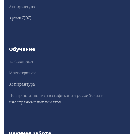
Аспирантура
Архив ДОД
Обучение
Бакалавриат
Магистратура
Аспирантура
Центр повышения квалификации российских и
иностранных дипломатов
Научная работа