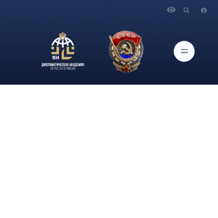
Главная
Новости и Мероприятия
С 13 по 16 июня 2023 г. в Дипломатической академии МИД
России была проведена программа профессионального
развития «Современные тенденции в реализации принципов
международного права и правозащитная тематика» для
дипломатических сотрудников Министерства