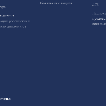
Объявления о защите
ДСП
ура
Национа
овышения
продово
ации российских и
система
ных дипломатов
отека