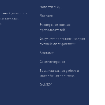
Новости МИД
льный диалог по
Доклады
льственным
м
Экспертное мнение
преподавателей
Факультет подготовки кадров
высшей квалификации
Выставки
Совет ветеранов
Воспитательная работа и
молодёжная политика
DAMUN