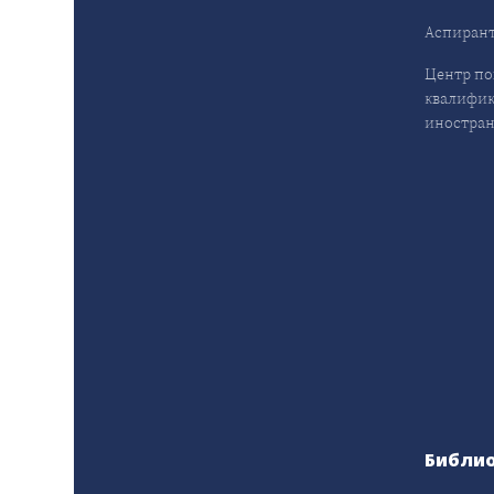
Аспирант
Центр п
квалифик
иностран
Библи