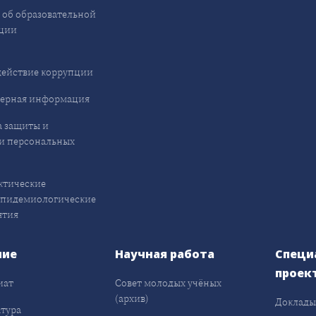
 об образовательной
ции
ействие коррупции
ерная информация
 защиты и
и персональных
ктические
эпидемиологические
ятия
ние
Научная работа
Специ
проек
иат
Совет молодых учёных
(архив)
Доклад
тура