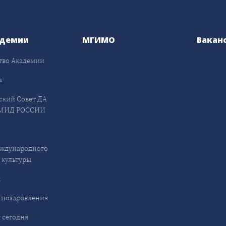
адемии
МГИМО
Вакан
тво Академии
а
ский Совет ДА
МИД РОССИИ
ждународного
 культуры
ы
 поздравления
 сегодня