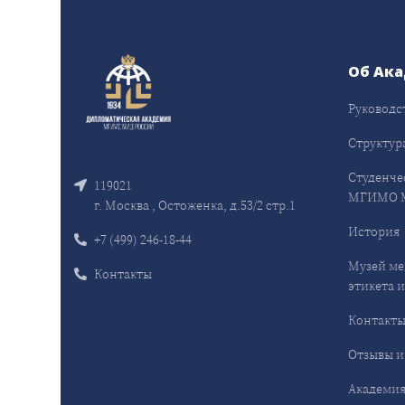
Об Ак
Руководс
Структур
Студенче
119021
МГИМО 
г. Москва , Остоженка, д.53/2 стр.1
История
+7 (499) 246-18-44
Музей ме
Контакты
этикета и
Контакт
Отзывы и
Академия