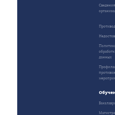
Сведения
организа
Противод
Недостов
Политика
обработк
данных
Профила
противо
меропри
Обуче
Бакалавр
Магистра