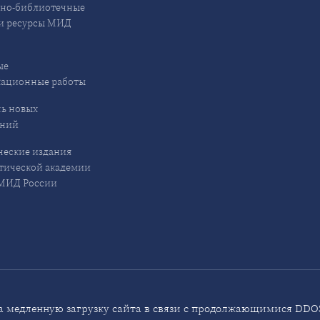
но-библиотечные
и ресурсы МИД
ые
кационные работы
ь новых
ений
еские издания
ической академии
ИД России
 медленную загрузку сайта в связи с продолжающимися DDOS