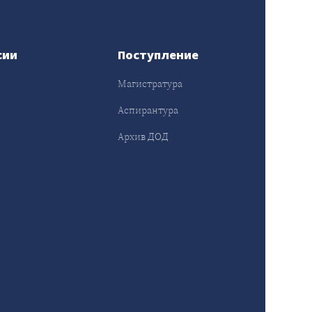
сии
Поступление
Магистратура
Аспирантура
Архив ДОД