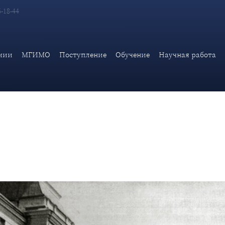
6-18-44
ти в стенах Академии. Историческая ретроспектива
мии
МГИМО
Поступление
Обучение
Научная работа