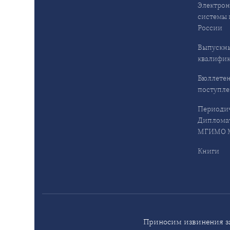
Электрон
системы 
России
Выпускн
квалифи
Бюллетен
поступл
Периодич
Дипломат
МГИМО М
Книги
Приносим извинения за