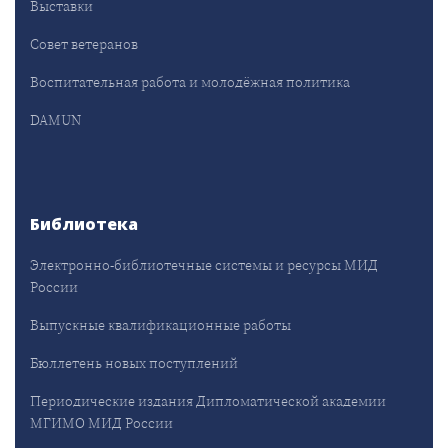
Выставки
Совет ветеранов
Воспитательная работа и молодёжная политика
DAMUN
Библиотека
Электронно-библиотечные системы и ресурсы МИД
России
Выпускные квалификационные работы
Бюллетень новых поступлений
Периодические издания Дипломатической академии
МГИМО МИД России