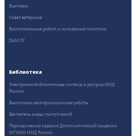
Выставки
Совет ветеранов
Воспитательная работа и молодёжная политика
DAMUN
Библиотека
Электронно-библиотечные системы и ресурсы МИД
России
Выпускные квалификационные работы
Бюллетень новых поступлений
Периодические издания Дипломатической академии
МГИМО МИД России