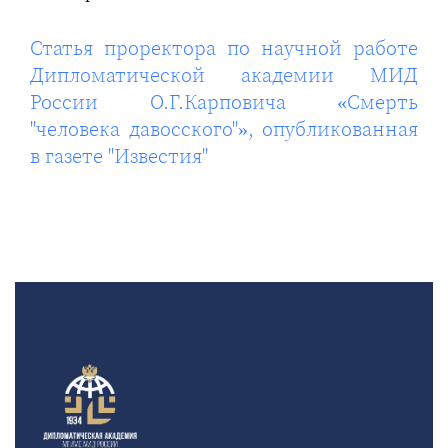
Статья проректора по научной работе
Дипломатической академии МИД
России О.Г.Карповича «Смерть
"человека давосского"», опубликованная
в газете "Известия"