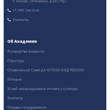
г. Москва , Остоженка, д.53/2 стр.1
+7 (499) 246-18-44
Контакты
Об Академии
Руководство Академии
Структура
Студенческий Совет ДА МГИМО МИД РОССИИ
История
Музей международного этикета и культуры
Контакты
Отзывы и поздравления