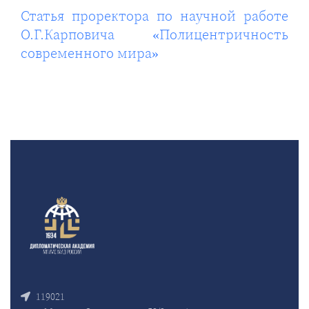
Статья проректора по научной работе
О.Г.Карповича «Полицентричность
современного мира»
119021