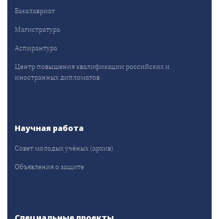
Бакалавриат
Магистратура
Аспирантура
Центр повышения квалификации российских и
иностранных дипломатов
Научная работа
Совет молодых учёных (архив)
Объявления о защите
Специальные проекты