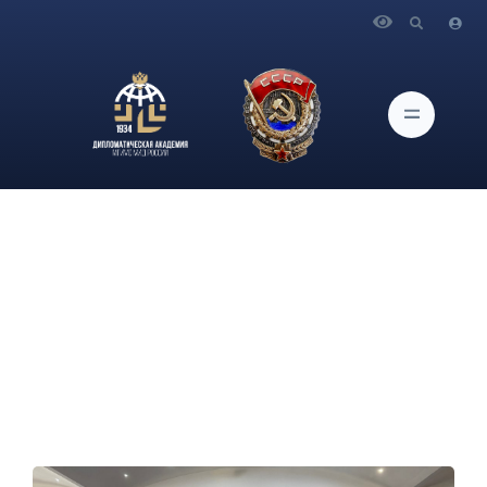
Главная
Новости и Мероприятия
Студенты Дипломатической академии МГИМО МИД
России приняли участие в традиционном выезде активистов
«Весенний Старостат 2026» в этнографическом парке-музее
«Этномир»