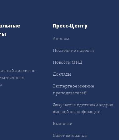
альные
Пресс-Центр
ты
Анонсы
ы
Последние новости
Новости МИД
льный диалог по
Доклады
льственным
м
Экспертное мнение
преподавателей
Факультет подготовки кадров
высшей квалификации
Выставки
Совет ветеранов