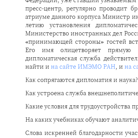
Федерации, уже ставший узнаваемым 
пресс-центр, регулярно проводит 
атриуме данного корпуса Министр ин
летию установления дипломатич
Министерство иностранных дел Росси
«принимающей стороны» гостей вст
Его имя олицетворяет прямую с
дипломатическая служба действите
найти и
на сайте ИМЭМО РАН
, и
на с
Как сопрягаются дипломатия и наука?
Как устроена служба внешнеполитич
Какие условия для трудоустройства 
На каких учебниках обучают аналити
Слова искренней благодарности учас