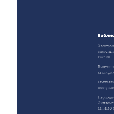
Библи
Электрон
системы 
России
Выпускн
квалифи
Бюллетен
поступл
Периодич
Дипломат
МГИМО М