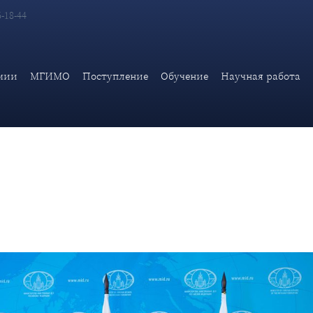
6-18-44
налитики ИАМП посетили новый корпус Министерства иностра
мии
МГИМО
Поступление
Обучение
Научная работа