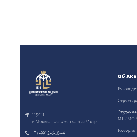
Об Ак
Руководс
Структур
Студенче
119021
МГИМО 
г. Москва , Остоженка, д.53/2 стр.1
История
+7 (499) 246-18-44