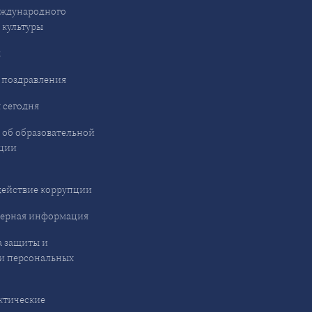
ждународного
 культуры
ы
 поздравления
 сегодня
 об образовательной
ции
ействие коррупции
ерная информация
 защиты и
и персональных
ктические