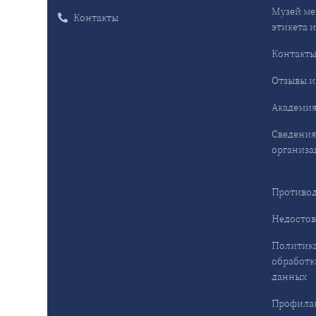
Музей ме
Контакты
этикета и
Контакт
Отзывы и
Академия
Сведения
организа
Противод
Недостов
Политика
обработк
данных
Профила