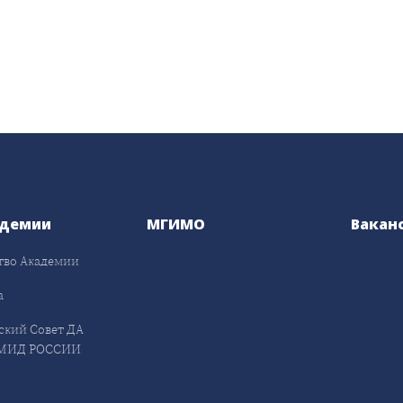
адемии
МГИМО
Вакан
тво Академии
а
ский Совет ДА
МИД РОССИИ