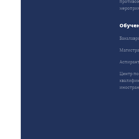
противо
меропри
Обуче
Бакалавр
Магистра
Аспирант
Центр п
квалифик
иностран