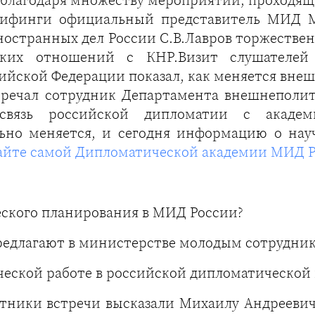
благодаря множеству мероприятий, проходящих
брифинги официальный представитель МИД М
остранных дел России С.В.Лавров торжествен
еских отношений с КНР.Визит слушателе
йской Федерации показал, как меняется вне
речал сотрудник Департамента внешнеполити
вязь российской дипломатии с академи
льно меняется, и сегодня информацию о нау
айте самой Дипломатической академии МИД 
еского планирования в МИД России?
предлагают в министерстве молодым сотрудни
ческой работе в российской дипломатической
тники встречи высказали Михаилу Андреевич