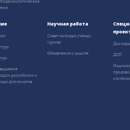
эпидемиологические
ятия
ние
Научная работа
Специ
проек
иат
Совет молодых учёных
(архив)
Доклад
тура
Объявления о защите
ДСП
ура
Национа
овышения
продово
ации российских и
система
ных дипломатов