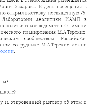
 здесь. В стенах здания размещается
ария Захарова. В день посещения в
но открыл выставку, посвященную 75-
й Лаборатории аналитики ИАМП в
шнеполитическое ведомство. От имени
ческого планирования М.А.Терских.
ческим сообществом. Российская
чном сотруднике М.А.Терских можно
России
.
кам?
 школе?
у за откровенный разговор об этом и