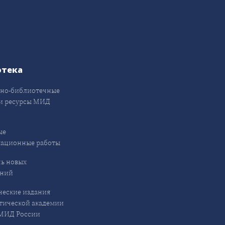
отека
но-библиотечные
и ресурсы МИД
ые
кационные работы
ь новых
ений
еские издания
ической академии
ИД России