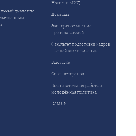
Новости МИД
льный диалог по
Доклады
льственным
м
Экспертное мнение
преподавателей
Факультет подготовки кадров
высшей квалификации
Выставки
Совет ветеранов
Воспитательная работа и
молодёжная политика
DAMUN