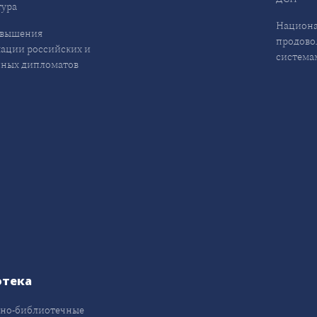
ура
Национа
овышения
продово
ации российских и
система
ных дипломатов
отека
но-библиотечные