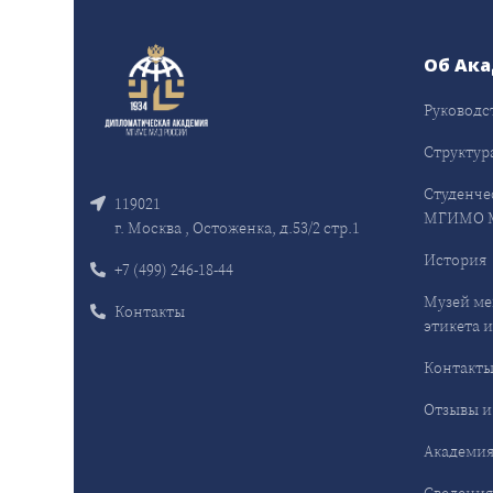
Об Ак
Руководс
Структур
Студенче
119021
МГИМО 
г. Москва , Остоженка, д.53/2 стр.1
История
+7 (499) 246-18-44
Музей ме
Контакты
этикета и
Контакт
Отзывы и
Академия
Сведения