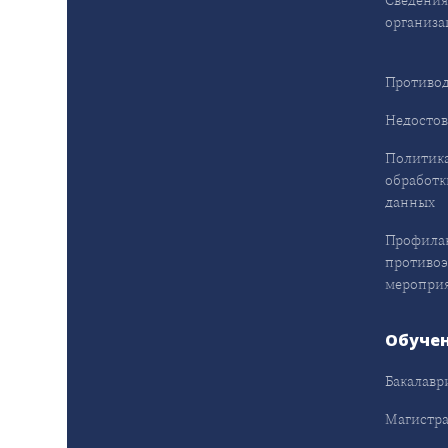
организа
Противод
Недостов
Политика
обработк
данных
Профила
противо
меропри
Обуче
Бакалавр
Магистра