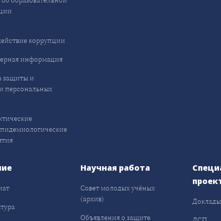
ции
ействие коррупции
ерная информация
 защиты и
и персональных
ктические
эпидемиологические
ятия
ние
Научная работа
Специ
проек
иат
Совет молодых учёных
(архив)
Доклад
тура
Объявления о защите
ДСП