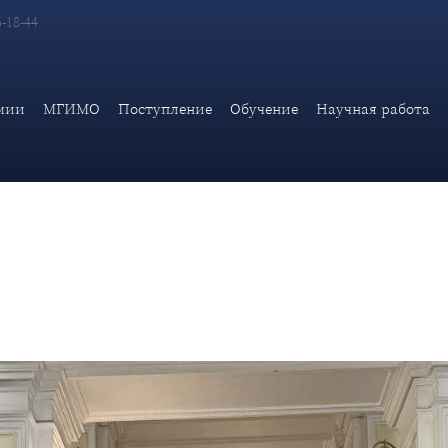
6-18-44
овещание Молодёжной коллегии Дипломатической академии МИ
мии
МГИМО
Поступление
Обучение
Научная работа