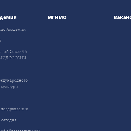
адемии
МГИМО
Вакан
тво Академии
а
ский Совет ДА
МИД РОССИИ
ждународного
 культуры
ы
 поздравления
 сегодня
 об образовательной