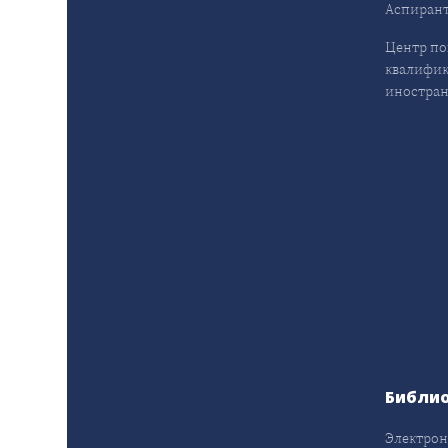
Аспирант
Центр п
квалифик
иностран
Библи
Электрон