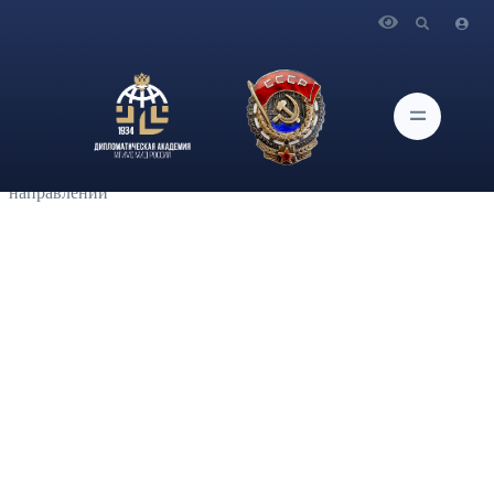
Главная
Новости и Мероприятия
В Дипломатической академии МИД России прошла
«Профессиональная среда», в рамках которой участники
встречи смогли больше узнать о Министерстве
экономического развития Российской Федерации и задать
интересующие их вопросы руководителям ключевых
направлений