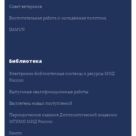
Совет ветеранов
Воспитательная работа и молодёжная политика
DAMUN
Библиотека
Электронно-библиотечные системы и ресурсы МИД
России
Выпускные квалификационные работы
Бюллетень новых поступлений
Периодические издания Дипломатической академии
МГИМО МИД России
Книги