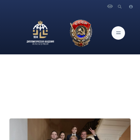
Главная
Новости и Мероприятия
В Дипломатической академии стартовал новый проект -
«Курс молодого Мудреца»