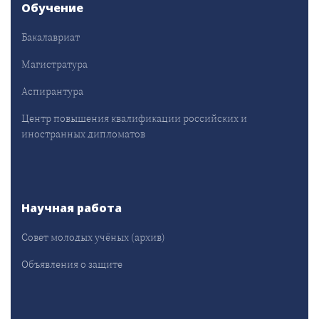
Обучение
Бакалавриат
Магистратура
Аспирантура
Центр повышения квалификации российских и
иностранных дипломатов
Научная работа
Совет молодых учёных (архив)
Объявления о защите