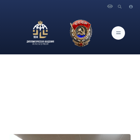
Главная
Новости и Мероприятия
В Парке науки и искусства «Сириус» (г. Сочи) состоялась
церемония открытия III Международной олимпиады по
финансовой безопасности с участием студентов
Дипакадемии