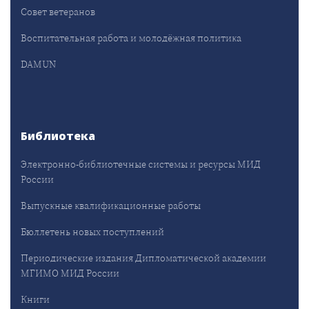
Совет ветеранов
Воспитательная работа и молодёжная политика
DAMUN
Библиотека
Электронно-библиотечные системы и ресурсы МИД
России
Выпускные квалификационные работы
Бюллетень новых поступлений
Периодические издания Дипломатической академии
МГИМО МИД России
Книги