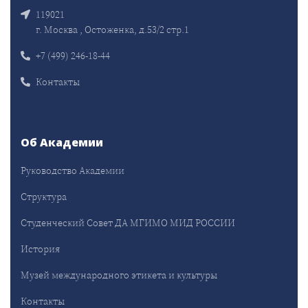
119021
г. Москва , Остоженка, д.53/2 стр.1
+7 (499) 246-18-44
Контакты
Об Академии
Руководство Академии
Структура
Студенческий Совет ДА МГИМО МИД РОССИИ
История
Музей международного этикета и культуры
Контакты