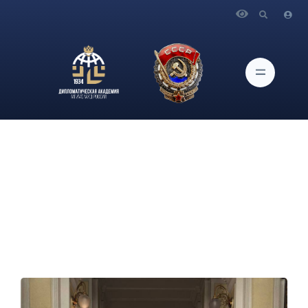
Главная
Новости и Мероприятия
В зале имени А.М. Горчакова состоялось собрание
активистов Волонтёрского корпуса Дипломатической
академии МГИМО МИД России.