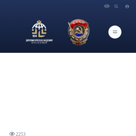
Главная
Новости и Мероприятия
Вышла статья научного сотрудника ИАМП
Дипломатической академии МИД России А.Ж.Мартиросян
на тему «Пришло ли время для международного киберсуда?»
на сайте РСМД
2253