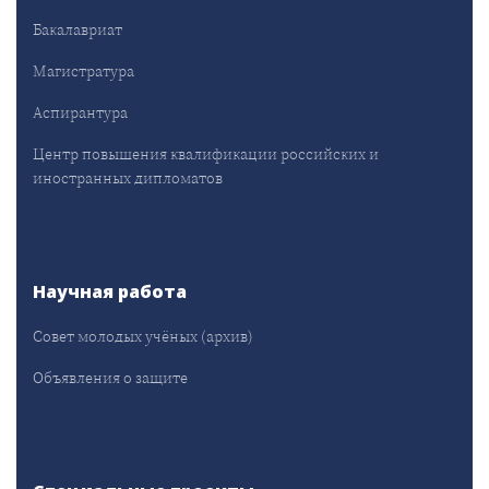
Бакалавриат
Магистратура
Аспирантура
Центр повышения квалификации российских и
иностранных дипломатов
Научная работа
Совет молодых учёных (архив)
Объявления о защите